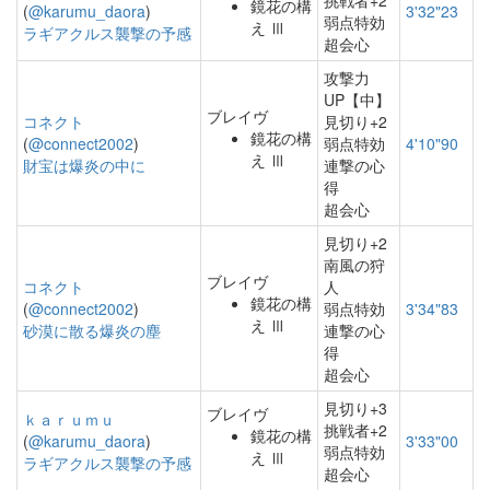
挑戦者+2
鏡花の構
(
@karumu_daora
)
3'32"23
弱点特効
え Ⅲ
ラギアクルス襲撃の予感
超会心
攻撃力
UP【中】
ブレイヴ
コネクト
見切り+2
鏡花の構
(
@connect2002
)
弱点特効
4'10"90
え Ⅲ
財宝は爆炎の中に
連撃の心
得
超会心
見切り+2
南風の狩
ブレイヴ
コネクト
人
鏡花の構
(
@connect2002
)
弱点特効
3'34"83
え Ⅲ
砂漠に散る爆炎の塵
連撃の心
得
超会心
見切り+3
ブレイヴ
ｋａｒｕｍｕ
挑戦者+2
鏡花の構
(
@karumu_daora
)
3'33"00
弱点特効
え Ⅲ
ラギアクルス襲撃の予感
超会心