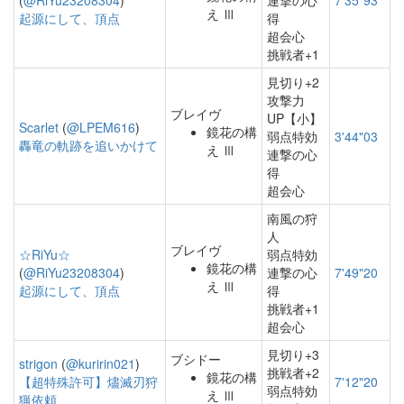
(
@RiYu23208304
)
連撃の心
7'35"93
え Ⅲ
起源にして、頂点
得
超会心
挑戦者+1
見切り+2
攻撃力
ブレイヴ
UP【小】
Scarlet
(
@LPEM616
)
鏡花の構
弱点特効
3'44"03
轟竜の軌跡を追いかけて
え Ⅲ
連撃の心
得
超会心
南風の狩
人
ブレイヴ
☆RiYu☆
弱点特効
鏡花の構
(
@RiYu23208304
)
連撃の心
7'49"20
え Ⅲ
起源にして、頂点
得
挑戦者+1
超会心
見切り+3
ブシドー
strigon
(
@kuririn021
)
挑戦者+2
鏡花の構
【超特殊許可】燼滅刃狩
7'12"20
弱点特効
え Ⅲ
猟依頼