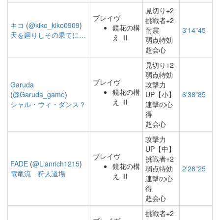
見切り+2
ブレイヴ
挑戦者+2
キコ
(
@kiko_kiko0909
)
鏡花の構
耐震
3'14"45
天を廻りしその果てに…
え Ⅲ
弱点特効
超会心
見切り+2
弱点特効
ブレイヴ
Garuda
攻撃力
鏡花の構
(
@Garuda_game
)
UP【小】
6'38"85
え Ⅲ
シャル・ウィ・ダンス？
連撃の心
得
超会心
攻撃力
UP【中】
ブレイヴ
挑戦者+2
FADE
(
@Lianrich1215
)
鏡花の構
弱点特効
2'28"25
電竜流 狩人道場
え Ⅲ
連撃の心
得
超会心
挑戦者+2