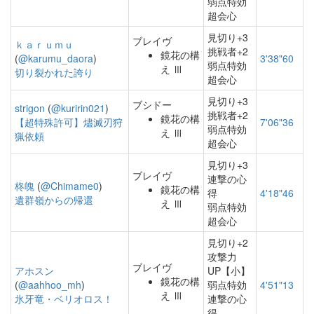
弱点特効
超会心
見切り+3
ブレイヴ
ｋａｒｕｍｕ
挑戦者+2
鏡花の構
(
@karumu_daora
)
3'38"60
弱点特効
え Ⅲ
切り裂かれた誇り
超会心
見切り+3
ブシドー
strigon
(
@kuririn021
)
挑戦者+2
鏡花の構
【超特殊許可】燼滅刃狩
7'06"36
弱点特効
え Ⅲ
猟依頼
超会心
見切り+3
ブレイヴ
連撃の心
柊魄
(
@Chimame0
)
鏡花の構
得
4'18"46
遺群嶺からの帰還
え Ⅲ
弱点特効
超会心
見切り+2
攻撃力
ブレイヴ
アホスン
UP【小】
鏡花の構
(
@aahhoo_mh
)
弱点特効
4'51"13
え Ⅲ
氷牙竜・ベリオロス！
連撃の心
得