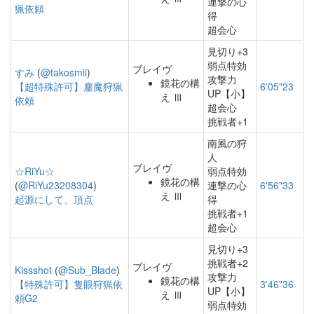
連撃の心
猟依頼
得
超会心
見切り+3
弱点特効
ブレイヴ
すみ
(
@takosmii
)
攻撃力
鏡花の構
【超特殊許可】鏖魔狩猟
6'05"23
UP【小】
え Ⅲ
依頼
超会心
挑戦者+1
南風の狩
人
ブレイヴ
☆RiYu☆
弱点特効
鏡花の構
(
@RiYu23208304
)
連撃の心
6'56"33
え Ⅲ
起源にして、頂点
得
挑戦者+1
超会心
見切り+3
挑戦者+2
ブレイヴ
Kissshot
(
@Sub_Blade
)
攻撃力
鏡花の構
【特殊許可】隻眼狩猟依
3'46"36
UP【小】
え Ⅲ
頼G2
弱点特効