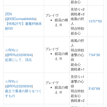
超会心
見切り+2
ZEN
挑戦者+2
ブレイヴ
(
@XXOumaakitekita
)
南風の狩
鏡花の構
10'57"50
【特殊許可】鏖魔狩猟依
人
え Ⅲ
頼G5
弱点特効
超会心
南風の狩
人
ブレイヴ
☆RiYu☆
弱点特効
鏡花の構
(
@RiYu23208304
)
連撃の心
7'04"36
え Ⅲ
起源にして、頂点
得
超会心
挑戦者+1
見切り+1
☆RiYu☆
連撃の心
ブレイヴ
(
@RiYu23208304
)
得
鏡花の構
5'42"68
森丘で暴虐の限りをつく
弱点特効
え Ⅲ
すもの
超会心
挑戦者+2