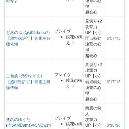
峙せよ
連撃の心
得
超会心
見切り+2
攻撃力
ブレイヴ
どあのぶ
(
@d00rknob7
)
UP【小】
鏡花の構
【超特殊許可】青電主狩
弱点特効
5'57"15
え Ⅲ
猟依頼
連撃の心
得
超会心
見切り+2
攻撃力
ブレイヴ
二色蝶
(
@SkyHntU
)
UP【小】
鏡花の構
【超特殊許可】青電主狩
弱点特効
6'17"18
え Ⅲ
猟依頼
連撃の心
得
超会心
南風の狩
人
ブレイヴ
無名のゆうた
攻撃力
鏡花の構
(
@5AMD9mzVv5NOwzt
)
UP【小】
3'38"30