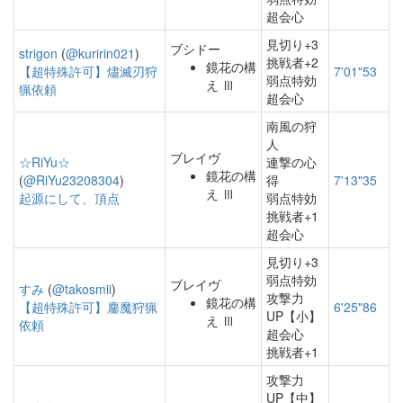
超会心
見切り+3
ブシドー
strigon
(
@kuririn021
)
挑戦者+2
鏡花の構
【超特殊許可】燼滅刃狩
7'01"53
弱点特効
え Ⅲ
猟依頼
超会心
南風の狩
人
ブレイヴ
☆RiYu☆
連撃の心
鏡花の構
(
@RiYu23208304
)
得
7'13"35
え Ⅲ
起源にして、頂点
弱点特効
挑戦者+1
超会心
見切り+3
弱点特効
ブレイヴ
すみ
(
@takosmii
)
攻撃力
鏡花の構
【超特殊許可】鏖魔狩猟
6'25"86
UP【小】
え Ⅲ
依頼
超会心
挑戦者+1
攻撃力
UP【中】