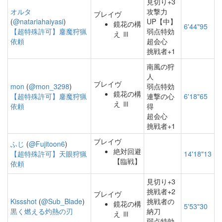
見切り+3
オルタ
攻撃力
ブレイヴ
(
@natariahaiyasi
)
UP【中】
鏡花の構
6'44"95
【超特殊許可】鏖魔狩猟
弱点特効
え Ⅲ
依頼
超会心
挑戦者+1
南風の狩
人
ブレイヴ
mon
(
@mon_3298
)
弱点特効
鏡花の構
【超特殊許可】鏖魔狩猟
連撃の心
6'18"65
え Ⅲ
依頼
得
超会心
挑戦者+1
ブレイヴ
ふじ
(
@Fujitoon6
)
絶対回避
【超特殊許可】天眼狩猟
14'18"13
【臨戦】
依頼
見切り+3
挑戦者+2
ブレイヴ
Kissshot
(
@Sub_Blade
)
挑戦者の
鏡花の構
5'53"30
黒く燃える灼熱の刃
納刀
え Ⅲ
弱点特効