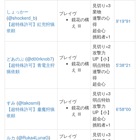
見切り+3
しょっかー
業物
ブレイヴ
(
@shockerd_b
)
連撃の心
鏡花の構
9'19"91
【超特殊許可】紅兜狩猟
得
え Ⅲ
依頼
超会心
挑戦者+1
見切り+2
攻撃力
ブレイヴ
どあのぶ
(
@d00rknob7
)
UP【小】
鏡花の構
【超特殊許可】青電主狩
弱点特効
5'38"21
え Ⅲ
猟依頼
連撃の心
得
超会心
見切り+3
弱点特効
ブレイヴ
すみ
(
@takosmii
)
攻撃力
鏡花の構
【超特殊許可】鏖魔狩猟
6'58"00
UP【小】
え Ⅲ
依頼
超会心
挑戦者+1
見切り+3
ブレイヴ
ルカ
(
@Ruka4LunaG
)