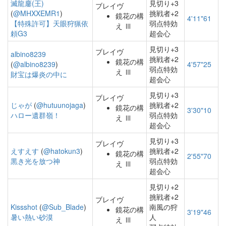
滅龍鏖(王)
見切り+3
ブレイヴ
(
@MHXXEMR1
)
挑戦者+2
鏡花の構
4'11"61
【特殊許可】天眼狩猟依
弱点特効
え Ⅲ
頼G3
超会心
見切り+3
ブレイヴ
albino8239
挑戦者+2
鏡花の構
(
@albino8239
)
4'57"25
弱点特効
え Ⅲ
財宝は爆炎の中に
超会心
見切り+3
ブレイヴ
じゃが
(
@hutuunojaga
)
挑戦者+2
鏡花の構
3'30"10
ハロー遺群嶺！
弱点特効
え Ⅲ
超会心
見切り+3
ブレイヴ
えすえす
(
@hatokun3
)
挑戦者+2
鏡花の構
2'55"70
黒き光を放つ神
弱点特効
え Ⅲ
超会心
見切り+2
挑戦者+2
ブレイヴ
Kissshot
(
@Sub_Blade
)
南風の狩
鏡花の構
3'19"46
暑い熱い砂漠
人
え Ⅲ