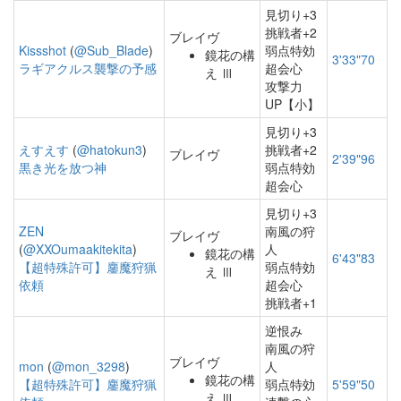
見切り+3
挑戦者+2
ブレイヴ
Kissshot
(
@Sub_Blade
)
弱点特効
鏡花の構
3'33"70
ラギアクルス襲撃の予感
超会心
え Ⅲ
攻撃力
UP【小】
見切り+3
えすえす
(
@hatokun3
)
挑戦者+2
ブレイヴ
2'39"96
黒き光を放つ神
弱点特効
超会心
見切り+3
ZEN
南風の狩
ブレイヴ
(
@XXOumaakitekita
)
人
鏡花の構
6'43"83
【超特殊許可】鏖魔狩猟
弱点特効
え Ⅲ
依頼
超会心
挑戦者+1
逆恨み
南風の狩
ブレイヴ
mon
(
@mon_3298
)
人
鏡花の構
【超特殊許可】鏖魔狩猟
弱点特効
5'59"50
え Ⅲ