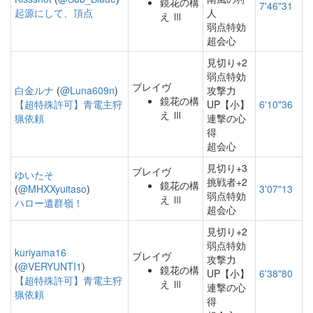
鏡花の構
7'46"31
起源にして、頂点
人
え Ⅲ
弱点特効
超会心
見切り+2
弱点特効
ブレイヴ
白金ルナ
(
@Luna609n
)
攻撃力
鏡花の構
【超特殊許可】青電主狩
UP【小】
6'10"36
え Ⅲ
猟依頼
連撃の心
得
超会心
見切り+3
ブレイヴ
ゆいたそ
挑戦者+2
鏡花の構
(
@MHXXyuitaso
)
3'07"13
弱点特効
え Ⅲ
ハロー遺群嶺！
超会心
見切り+2
弱点特効
kuriyama16
ブレイヴ
攻撃力
(
@VERYUNTI1
)
鏡花の構
UP【小】
6'38"80
【超特殊許可】青電主狩
え Ⅲ
連撃の心
猟依頼
得