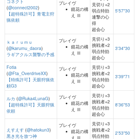
コネクト
ブレイヴ
見切り+2
(
@connect2002
)
鏡花の構
弱点特効
5'57"30
【超特殊許可】青電主狩
え Ⅲ
連撃の心
猟依頼
得
超会心
見切り+3
ブレイヴ
ｋａｒｕｍｕ
挑戦者+2
鏡花の構
(
@karumu_daora
)
3'34"30
弱点特効
え Ⅲ
ラギアクルス襲撃の予感
超会心
Fotia
見切り+3
ブレイヴ
(
@Fta_OverdriveXX
)
挑戦者+2
鏡花の構
3'39"71
【特殊許可】天眼狩猟依
弱点特効
え Ⅲ
頼G3
超会心
見切り+3
ブレイヴ
ルカ
(
@Ruka4LunaG
)
挑戦者+2
鏡花の構
【超特殊許可】天眼狩猟
8'36"53
弱点特効
え Ⅲ
依頼
超会心
見切り+3
ブレイヴ
えすえす
(
@hatokun3
)
挑戦者+2
鏡花の構
2'53"50
黒き光を放つ神
弱点特効
え Ⅲ