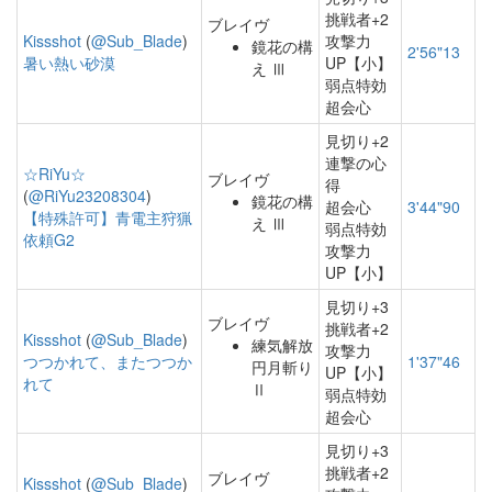
挑戦者+2
ブレイヴ
Kissshot
(
@Sub_Blade
)
攻撃力
鏡花の構
2'56"13
暑い熱い砂漠
UP【小】
え Ⅲ
弱点特効
超会心
見切り+2
連撃の心
☆RiYu☆
ブレイヴ
得
(
@RiYu23208304
)
鏡花の構
超会心
3'44"90
【特殊許可】青電主狩猟
え Ⅲ
弱点特効
依頼G2
攻撃力
UP【小】
見切り+3
ブレイヴ
挑戦者+2
Kissshot
(
@Sub_Blade
)
練気解放
攻撃力
つつかれて、またつつか
1'37"46
円月斬り
UP【小】
れて
Ⅱ
弱点特効
超会心
見切り+3
挑戦者+2
ブレイヴ
Kissshot
(
@Sub_Blade
)