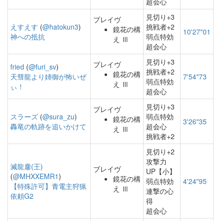
超会心
見切り+3
ブレイヴ
えすえす
(
@hatokun3
)
挑戦者+2
鏡花の構
10'27"01
神への抵抗
弱点特効
え Ⅲ
超会心
見切り+3
ブレイヴ
fried
(
@furi_sv
)
挑戦者+2
鏡花の構
天彗龍より姉御が怖いぜ
7'54"73
弱点特効
え Ⅲ
ぃ！
超会心
見切り+3
ブレイヴ
スラーズ
(
@sura_zu
)
弱点特効
鏡花の構
3'26"35
轟竜の軌跡を追いかけて
超会心
え Ⅲ
挑戦者+2
見切り+2
攻撃力
滅龍鏖(王)
ブレイヴ
UP【小】
(
@MHXXEMR1
)
鏡花の構
弱点特効
4'24"95
【特殊許可】青電主狩猟
え Ⅲ
連撃の心
依頼G2
得
超会心