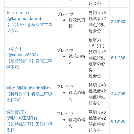
超会心
ｋａｒｕｍｕ
見切り+3
ブレイヴ
(
@karumu_daora
)
挑戦者+2
桜花気刃
2'46"83
ぶつけろ生き様☆アフロ
弱点特効
斬 Ⅲ
ソウル
超会心
攻撃力
UP【中】
コネクト
ブレイヴ
見切り+2
(
@connect2002
)
鏡花の構
弱点特効
6'11"36
【超特殊許可】青電主狩
え Ⅲ
連撃の心
猟依頼
得
超会心
見切り+3
ブレイヴ
Mike
(
@DoubladeMike
)
挑戦者+2
鏡花の構
【特殊許可】青電主狩猟
3'46"05
弱点特効
え Ⅲ
依頼G2
超会心
滅龍鏖(王)
見切り+3
ブレイヴ
(
@MHXXEMR1
)
挑戦者+2
鏡花の構
8'19"86
【超特殊許可】天眼狩猟
弱点特効
え Ⅲ
依頼
超会心