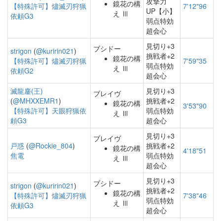
攻撃力
鏡花の構
【特殊許可】燼滅刃狩猟
7'12"96
UP【小】
え Ⅲ
依頼G3
弱点特効
超会心
見切り+3
ブシドー
strigon
(
@kuririn021
)
挑戦者+2
鏡花の構
【特殊許可】燼滅刃狩猟
7'59"35
弱点特効
え Ⅲ
依頼G2
超会心
滅龍鏖(王)
見切り+3
ブレイヴ
(
@MHXXEMR1
)
挑戦者+2
鏡花の構
3'53"90
【特殊許可】天眼狩猟依
弱点特効
え Ⅲ
頼G3
超会心
見切り+3
ブレイヴ
戸惑
(
@Rockie_804
)
挑戦者+2
鏡花の構
4'18"51
焦電
弱点特効
え Ⅲ
超会心
見切り+3
ブシドー
strigon
(
@kuririn021
)
挑戦者+2
鏡花の構
【特殊許可】燼滅刃狩猟
7'38"46
弱点特効
え Ⅲ
依頼G3
超会心