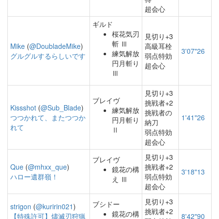
超会心
ギルド
桜花気刃
見切り+3
斬 Ⅲ
Mike
(
@DoubladeMike
)
高級耳栓
3'07"26
練気解放
グルグルするらしいです
弱点特効
円月斬り
超会心
Ⅲ
見切り+3
ブレイヴ
挑戦者+2
Kissshot
(
@Sub_Blade
)
練気解放
挑戦者の
つつかれて、またつつか
1'41"26
円月斬り
納刀
れて
Ⅱ
弱点特効
超会心
見切り+3
ブレイヴ
Que
(
@mhxx_que
)
挑戦者+2
鏡花の構
3'18"13
ハロー遺群嶺！
弱点特効
え Ⅲ
超会心
見切り+3
ブシドー
strigon
(
@kuririn021
)
挑戦者+2
鏡花の構
【特殊許可】燼滅刃狩猟
8'42"90