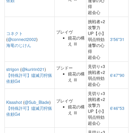
依頼
連撃の心
得
超会心
挑戦者+2
攻撃力
ブレイヴ
コネクト
UP【小】
鏡花の構
(
@connect2002
)
弱点特効
3'56"31
え Ⅲ
海竜のじけん
連撃の心
得
超会心
見切り+3
ブシドー
strigon
(
@kuririn021
)
挑戦者+2
鏡花の構
【特殊許可】燼滅刃狩猟
6'47"90
弱点特効
え Ⅲ
依頼G4
超会心
見切り+3
挑戦者+2
ブレイヴ
Kissshot
(
@Sub_Blade
)
攻撃力
鏡花の構
【特殊許可】燼滅刃狩猟
6'46"53
UP【小】
え Ⅲ
依頼G4
弱点特効
超会心
見切り+3