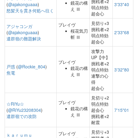
挑戦者+2
鏡花の構
(
@ajakonguaaa
)
3'33"40
弱点特効
え Ⅲ
怒髪天を貫き何処へ往く
超会心
見切り+3
ブレイヴ
アジャコンガ
挑戦者+2
桜花気刃
(
@ajakonguaaa
)
2'33"68
弱点特効
斬 Ⅲ
遺群嶺の難題解決
超会心
攻撃力
UP【中】
ブレイヴ
挑戦者+2
戸惑
(
@Rockie_804
)
鏡花の構
弱点特効
3'32"80
焦電
え Ⅲ
連撃の心
得
超会心
見切り+2
ブレイヴ
☆RiYu☆
弱点特効
鏡花の構
(
@RiYu23208304
)
超会心
7'15"01
え Ⅲ
遺群嶺での攻防
挑戦者+2
耐震
見切り+3
ブレイヴ
ｋａｒｕｍｕ