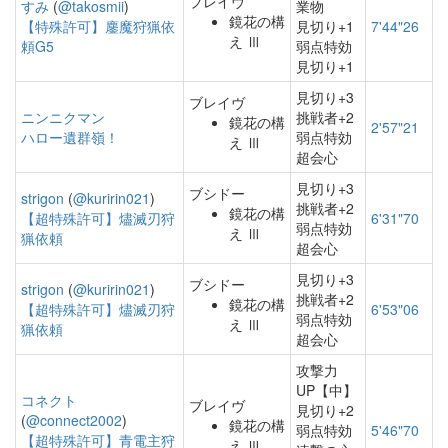
ブレイヴ
すみ
(
@takosmii
)
業物
鏡花の構
【特殊許可】鏖魔狩猟依
見切り+1
7'44"26
え Ⅲ
頼G5
弱点特効
見切り+1
見切り+3
ブレイヴ
ニンニクマン
挑戦者+2
鏡花の構
2'57"21
ハロー遺群嶺！
弱点特効
え Ⅲ
超会心
見切り+3
ブシドー
strigon
(
@kuririn021
)
挑戦者+2
鏡花の構
【超特殊許可】燼滅刃狩
6'31"70
弱点特効
え Ⅲ
猟依頼
超会心
見切り+3
ブシドー
strigon
(
@kuririn021
)
挑戦者+2
鏡花の構
【超特殊許可】燼滅刃狩
6'53"06
弱点特効
え Ⅲ
猟依頼
超会心
攻撃力
UP【中】
コネクト
ブレイヴ
見切り+2
(
@connect2002
)
鏡花の構
弱点特効
5'46"70
【超特殊許可】青電主狩
え Ⅲ