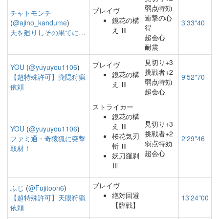
弱点特効
ブレイヴ
チャトモンチ
連撃の心
鏡花の構
(
@ajino_kandume
)
3'33"40
得
え Ⅲ
天を廻りしその果てに…
超会心
耐震
見切り+3
ブレイヴ
YOU
(
@yuyuyou1106
)
挑戦者+2
鏡花の構
【超特殊許可】朧隠狩猟
9'52"70
弱点特効
え Ⅲ
依頼
超会心
ストライカー
鏡花の構
見切り+3
え Ⅲ
YOU
(
@yuyuyou1106
)
挑戦者+2
桜花気刃
ファミ通・奇猿狐に突撃
2'29"46
弱点特効
斬 Ⅲ
取材！
超会心
妖刀羅刹
Ⅲ
ブレイヴ
ふじ
(
@Fujitoon6
)
絶対回避
【超特殊許可】天眼狩猟
13'24"00
【臨戦】
依頼