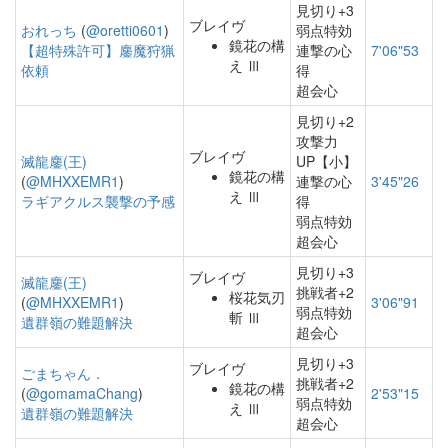
見切り+3
ブレイヴ
おれっち
(
@oretti0601
)
弱点特効
鏡花の構
【超特殊許可】鏖魔狩猟
連撃の心
7'06"53
え Ⅲ
依頼
得
超会心
見切り+2
攻撃力
ブレイヴ
滅龍鏖(王)
UP【小】
鏡花の構
(
@MHXXEMR1
)
連撃の心
3'45"26
え Ⅲ
ラギアクルス襲撃の予感
得
弱点特効
超会心
見切り+3
ブレイヴ
滅龍鏖(王)
挑戦者+2
桜花気刃
(
@MHXXEMR1
)
3'06"91
弱点特効
斬 Ⅲ
遺群嶺の難題解決
超会心
見切り+3
ブレイヴ
ごまちゃん．
挑戦者+2
鏡花の構
(
@gomamaChang
)
2'53"15
弱点特効
え Ⅲ
遺群嶺の難題解決
超会心