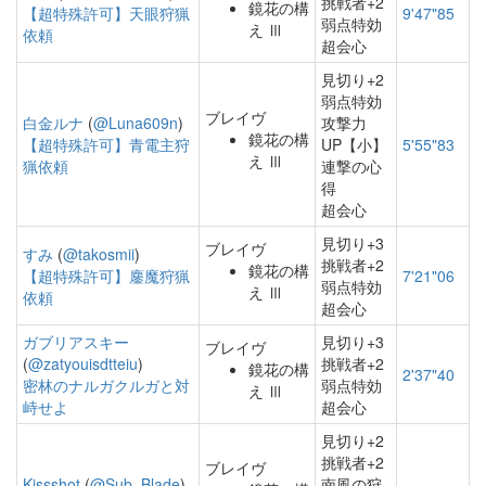
挑戦者+2
鏡花の構
【超特殊許可】天眼狩猟
9'47"85
弱点特効
え Ⅲ
依頼
超会心
見切り+2
弱点特効
ブレイヴ
白金ルナ
(
@Luna609n
)
攻撃力
鏡花の構
【超特殊許可】青電主狩
UP【小】
5'55"83
え Ⅲ
猟依頼
連撃の心
得
超会心
見切り+3
ブレイヴ
すみ
(
@takosmii
)
挑戦者+2
鏡花の構
【超特殊許可】鏖魔狩猟
7'21"06
弱点特効
え Ⅲ
依頼
超会心
ガブリアスキー
見切り+3
ブレイヴ
(
@zatyouisdtteiu
)
挑戦者+2
鏡花の構
2'37"40
密林のナルガクルガと対
弱点特効
え Ⅲ
峙せよ
超会心
見切り+2
挑戦者+2
ブレイヴ
Kissshot
(
@Sub_Blade
)
南風の狩