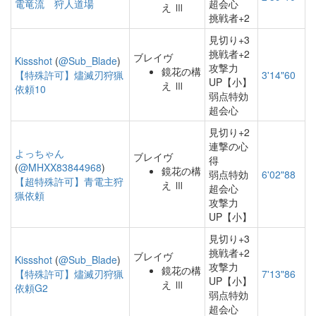
電竜流 狩人道場
超会心
え Ⅲ
挑戦者+2
見切り+3
挑戦者+2
ブレイヴ
Kissshot
(
@Sub_Blade
)
攻撃力
鏡花の構
【特殊許可】燼滅刃狩猟
3'14"60
UP【小】
え Ⅲ
依頼10
弱点特効
超会心
見切り+2
連撃の心
よっちゃん
ブレイヴ
得
(
@MHXX83844968
)
鏡花の構
弱点特効
6'02"88
【超特殊許可】青電主狩
え Ⅲ
超会心
猟依頼
攻撃力
UP【小】
見切り+3
挑戦者+2
ブレイヴ
Kissshot
(
@Sub_Blade
)
攻撃力
鏡花の構
【特殊許可】燼滅刃狩猟
7'13"86
UP【小】
え Ⅲ
依頼G2
弱点特効
超会心