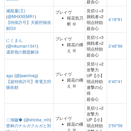
超会心
滅龍鏖(王)
見切り+3
ブレイヴ
(
@MHXXEMR1
)
挑戦者+2
桜花気刃
4'18"81
【特殊許可】天眼狩猟依
弱点特効
斬 Ⅲ
頼G3
超会心
見切り+3
ブレイヴ
にくまん
挑戦者+2
鏡花の構
(
@nikuman1341
)
2'48"96
弱点特効
え Ⅲ
遺群嶺の難題解決
超会心
見切り+2
攻撃力
ブレイヴ
ago
(
@jawmh4g
)
UP【小】
鏡花の構
【超特殊許可】青電主狩
弱点特効
6'40"41
え Ⅲ
猟依頼
連撃の心
得
超会心
見切り+2
攻撃力
ブレイヴ
◇海驢◆
(
@shinba_mh
)
UP【小】
鏡花の構
密林のナルガクルガと対
弱点特効
2'50"58
え Ⅲ