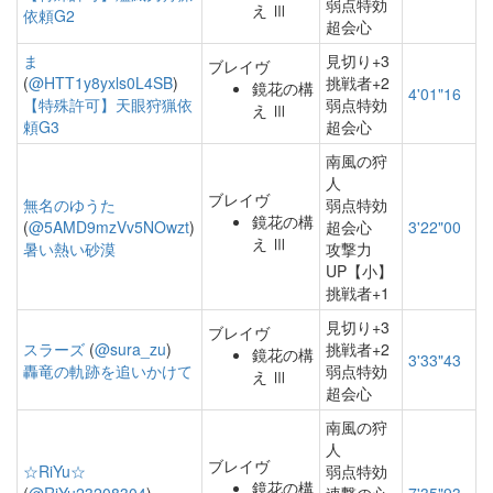
弱点特効
え Ⅲ
依頼G2
超会心
ま
見切り+3
ブレイヴ
(
@HTT1y8yxls0L4SB
)
挑戦者+2
鏡花の構
4'01"16
【特殊許可】天眼狩猟依
弱点特効
え Ⅲ
頼G3
超会心
南風の狩
人
ブレイヴ
無名のゆうた
弱点特効
鏡花の構
(
@5AMD9mzVv5NOwzt
)
超会心
3'22"00
え Ⅲ
暑い熱い砂漠
攻撃力
UP【小】
挑戦者+1
見切り+3
ブレイヴ
スラーズ
(
@sura_zu
)
挑戦者+2
鏡花の構
3'33"43
轟竜の軌跡を追いかけて
弱点特効
え Ⅲ
超会心
南風の狩
人
ブレイヴ
☆RiYu☆
弱点特効
鏡花の構