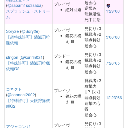
超会心
ブレイヴ
(
@sabam1so3saba
)
逆恨み
絶対回避
スプラッシュ・ストリー
1'29"00
龍気活性
ム
死中に活
見切り+3
ブレイヴ
Sory2e
(
@Sory2e
)
挑戦者+2
鏡花の構
【超特殊許可】燼滅刃狩
5'06"80
弱点特効
え Ⅲ
猟依頼
超会心
見切り+3
ブシドー
strigon
(
@kuririn021
)
挑戦者+2
鏡花の構
【特殊許可】燼滅刃狩猟
7'26"65
弱点特効
え Ⅲ
依頼G2
超会心
挑戦者+2
攻撃力
コネクト
ブレイヴ
UP【小】
(
@connect2002
)
鏡花の構
弱点特効
12'23"66
【特殊許可】天眼狩猟依
え Ⅲ
連撃の心
頼G2
得
超会心
見切り+3
ブレイヴ
アジャコンガ