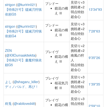
見切り+3
ブシドー
strigon
(
@kuririn021
)
挑戦者+2
鏡花の構
【特殊許可】燼滅刃狩猟
13'34"93
弱点特効
え Ⅲ
依頼G5
超会心
見切り+3
ブシドー
strigon
(
@kuririn021
)
挑戦者+2
鏡花の構
【特殊許可】燼滅刃狩猟
7'28"63
弱点特効
え Ⅲ
依頼G4
超会心
見切り+2
ZEN
挑戦者+2
ブレイヴ
(
@XXOumaakitekita
)
南風の狩
鏡花の構
9'35"26
【特殊許可】鏖魔狩猟依
人
え Ⅲ
頼G5
弱点特効
超会心
見切り+3
ブレイヴ
よし
(
@shagaru_killer
)
挑戦者+2
桜花気刃
1'39"35
ディノバルド、再び！
弱点特効
斬 Ⅲ
超会心
見切り+3
ブレイヴ
柊兎
(
@rabiloved48
)
弱点特効
鏡花の構
2'59"10