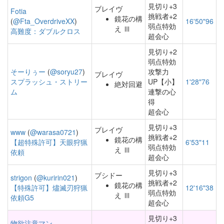
見切り+3
ブレイヴ
Fotia
挑戦者+2
鏡花の構
(
@Fta_OverdriveXX
)
16'50"96
弱点特効
え Ⅲ
高難度：ダブルクロス
超会心
見切り+2
弱点特効
そーりぅー
(
@soryu27
)
攻撃力
ブレイヴ
スプラッシュ・ストリー
UP【小】
1'28"76
絶対回避
ム
連撃の心
得
超会心
見切り+3
ブレイヴ
www
(
@warasa0721
)
挑戦者+2
鏡花の構
【超特殊許可】天眼狩猟
6'53"11
弱点特効
え Ⅲ
依頼
超会心
見切り+3
ブシドー
strigon
(
@kuririn021
)
挑戦者+2
鏡花の構
【特殊許可】燼滅刃狩猟
12'16"38
弱点特効
え Ⅲ
依頼G5
超会心
見切り+3
物欲注意マン