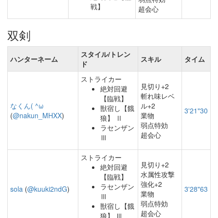
戦】
超会心
双剣
スタイル/トレン
ハンターネーム
スキル
タイム
ド
ストライカー
見切り+2
絶対回避
斬れ味レベ
【臨戦】
なくん( ^ω
ル+2
獣宿し【餓
3'21"30
(
@nakun_MHXX
)
業物
狼】 Ⅱ
弱点特効
ラセンザン
超会心
Ⅲ
ストライカー
見切り+2
絶対回避
水属性攻撃
【臨戦】
強化+2
ラセンザン
sola
(
@kuuki2ndG
)
3'28"63
業物
Ⅲ
弱点特効
獣宿し【餓
超会心
狼】 Ⅲ