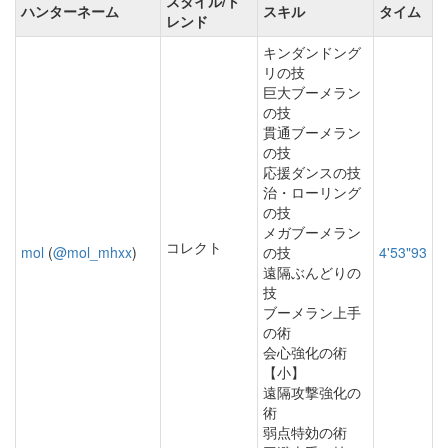
スタイル/ト
ハンターネーム
スキル
タイム
レンド
キンダンドング
リの技
巨大ブーメラン
の技
貫通ブーメラン
の技
応援ダンスの技
治・ローリング
の技
メガブーメラン
コレクト
mol
(
@mol_mhxx
)
の技
4'53"93
遠隔ぶんどりの
技
ブーメラン上手
の術
会心強化の術
【小】
遠隔攻撃強化の
術
弱点特効の術