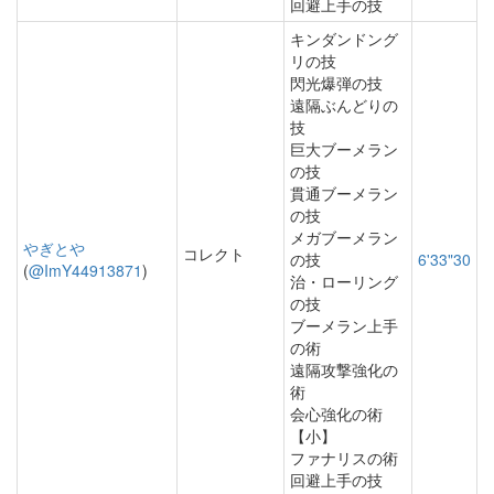
回避上手の技
キンダンドング
リの技
閃光爆弾の技
遠隔ぶんどりの
技
巨大ブーメラン
の技
貫通ブーメラン
の技
メガブーメラン
やぎとや
コレクト
の技
6'33"30
(
@ImY44913871
)
治・ローリング
の技
ブーメラン上手
の術
遠隔攻撃強化の
術
会心強化の術
【小】
ファナリスの術
回避上手の技