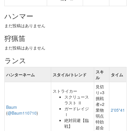
ハンマー
まだ投稿はありません
狩猟笛
まだ投稿はありません
ランス
スキ
ハンターネーム
スタイル/トレンド
タイム
ル
見切
ストライカー
り+3
スクリュース
挑戦
ラスト Ⅱ
者+2
Baum
ガードレイジ
業物
2'05"41
(
@Baum110710
)
Ⅰ
弱点
絶対回避【臨
特効
戦】
超会