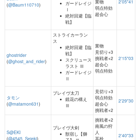
業物
2'05"41
ガードレイジ
(
@Baum110710
)
弱点特効
Ⅰ
超会心
絶対回避【臨
戦】
ストライカーラン
ス
業物
絶対回避【臨
見切り+3
戦】
ghostrider
挑戦者+2
2'15"03
スクリュース
(
@ghost_and_rider
)
超会心
ラスト Ⅲ
弱点特効
ガードレイジ
Ⅱ
見切り+3
ブレイヴ太刀
タモン
弱点特効
鏡花の構え
2'29"30
(
@matamon631
)
超会心
Ⅲ
挑戦者+2
挑戦者+2
南風の狩
ブレイヴ大剣
S@EKI
人
獣宿し【獅
2'40"33
(
@4545_Seieki
)
耳栓