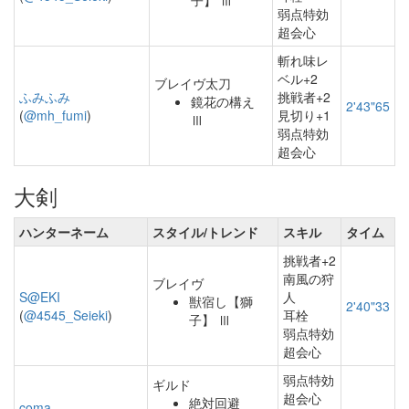
子】 Ⅲ
弱点特効
超会心
斬れ味レ
ベル+2
ブレイヴ太刀
ふみふみ
挑戦者+2
鏡花の構え
2'43"65
(
@mh_fumi
)
見切り+1
Ⅲ
弱点特効
超会心
大剣
ハンターネーム
スタイル/トレンド
スキル
タイム
挑戦者+2
南風の狩
ブレイヴ
S@EKI
人
獣宿し【獅
2'40"33
(
@4545_Seieki
)
耳栓
子】 Ⅲ
弱点特効
超会心
弱点特効
ギルド
超会心
絶対回避
coma