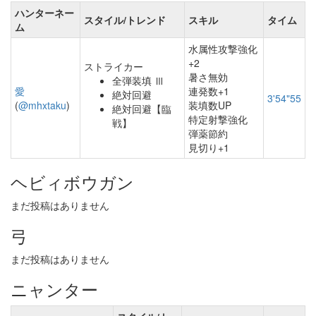
ハンターネー
スタイル/トレンド
スキル
タイム
ム
水属性攻撃強化
+2
ストライカー
暑さ無効
全弾装填 Ⅲ
愛
連発数+1
絶対回避
3'54"55
(
@mhxtaku
)
装填数UP
絶対回避【臨
特定射撃強化
戦】
弾薬節約
見切り+1
ヘビィボウガン
まだ投稿はありません
弓
まだ投稿はありません
ニャンター