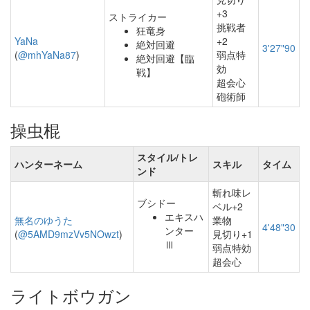
+3
ストライカー
挑戦者
狂竜身
YaNa
+2
絶対回避
3'27"90
(
@mhYaNa87
)
弱点特
絶対回避【臨
効
戦】
超会心
砲術師
操虫棍
スタイル/トレ
ハンターネーム
スキル
タイム
ンド
斬れ味レ
ブシドー
ベル+2
エキスハ
無名のゆうた
業物
4'48"30
ンター
(
@5AMD9mzVv5NOwzt
)
見切り+1
Ⅲ
弱点特効
超会心
ライトボウガン