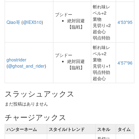
斬れ味レ
ベル+2
ブシドー
業物
絶対回避
Qiao哥
(
@IEX510
)
4'53"95
見切り+2
【臨戦】
超会心
弱点特効
斬れ味レ
ベル+2
ブシドー
ghostrider
業物
絶対回避
4'57"96
(
@ghost_and_rider
)
見切り+1
【臨戦】
弱点特効
超会心
スラッシュアックス
まだ投稿はありません
チャージアックス
ハンターネーム
スタイル/トレンド
スキル
タイム
見切り