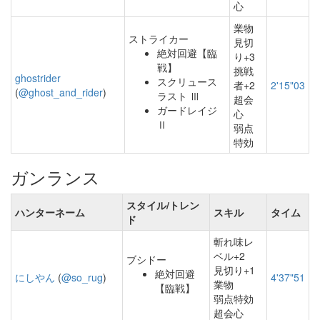
心
業物
ストライカー
見切
絶対回避【臨
り+3
戦】
挑戦
ghostrider
スクリュース
者+2
2'15"03
(
@ghost_and_rider
)
ラスト Ⅲ
超会
ガードレイジ
心
Ⅱ
弱点
特効
ガンランス
スタイル/トレン
ハンターネーム
スキル
タイム
ド
斬れ味レ
ベル+2
ブシドー
見切り+1
絶対回避
にしやん
(
@so_rug
)
4'37"51
業物
【臨戦】
弱点特効
超会心