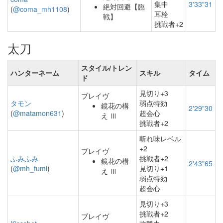
集中
3'33"31
絶対回避【臨
(
@coma_mh1108
)
耳栓
戦】
挑戦者+2
太刀
スタイル/トレン
ハンターネーム
スキル
タイム
ド
見切り+3
ブレイヴ
タモン
弱点特効
鏡花の構
2'29"30
(
@matamon631
)
超会心
え Ⅲ
挑戦者+2
斬れ味レベル
+2
ブレイヴ
ふみふみ
挑戦者+2
鏡花の構
2'43"65
(
@mh_fumi
)
見切り+1
え Ⅲ
弱点特効
超会心
見切り+3
挑戦者+2
ブレイヴ