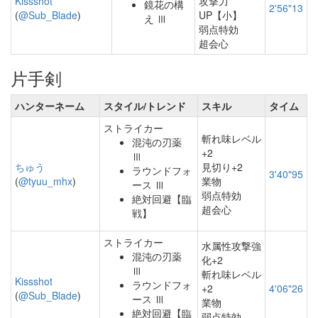
Kissshot
攻撃力
鏡花の構
2'56"13
(
@Sub_Blade
)
UP【小】
え Ⅲ
弱点特効
超会心
片手剣
ハンターネーム
スタイル/トレンド
スキル
タイム
ストライカー
斬れ味レベル
混沌の刃薬
+2
Ⅲ
ちゅう
見切り+2
ラウンドフォ
3'40"95
(
@tyuu_mhx
)
業物
ース Ⅲ
弱点特効
絶対回避【臨
超会心
戦】
ストライカー
水属性攻撃強
混沌の刃薬
化+2
Ⅲ
斬れ味レベル
Kissshot
ラウンドフォ
+2
4'06"26
(
@Sub_Blade
)
ース Ⅲ
業物
絶対回避【臨
弱点特効