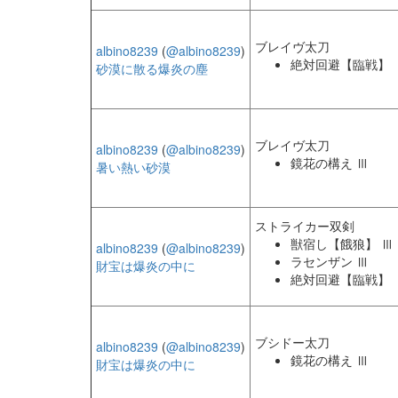
ブレイヴ太刀
albino8239
(
@albino8239
)
絶対回避【臨戦】
砂漠に散る爆炎の塵
ブレイヴ太刀
albino8239
(
@albino8239
)
鏡花の構え Ⅲ
暑い熱い砂漠
ストライカー双剣
獣宿し【餓狼】 Ⅲ
albino8239
(
@albino8239
)
ラセンザン Ⅲ
財宝は爆炎の中に
絶対回避【臨戦】
ブシドー太刀
albino8239
(
@albino8239
)
鏡花の構え Ⅲ
財宝は爆炎の中に