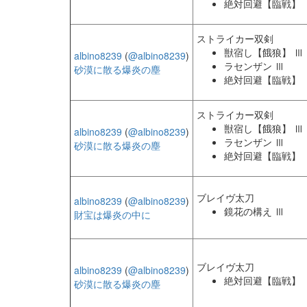
絶対回避【臨戦】
ストライカー双剣
獣宿し【餓狼】 Ⅲ
albino8239
(
@albino8239
)
ラセンザン Ⅲ
砂漠に散る爆炎の塵
絶対回避【臨戦】
ストライカー双剣
獣宿し【餓狼】 Ⅲ
albino8239
(
@albino8239
)
ラセンザン Ⅲ
砂漠に散る爆炎の塵
絶対回避【臨戦】
ブレイヴ太刀
albino8239
(
@albino8239
)
鏡花の構え Ⅲ
財宝は爆炎の中に
ブレイヴ太刀
albino8239
(
@albino8239
)
絶対回避【臨戦】
砂漠に散る爆炎の塵