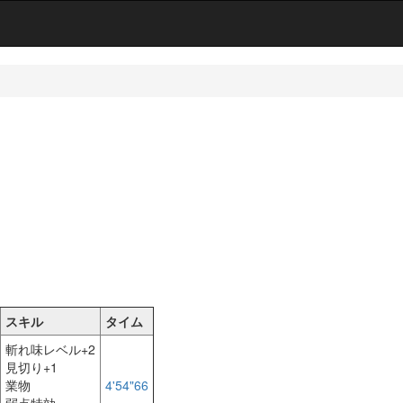
スキル
タイム
斬れ味レベル+2
見切り+1
業物
4'54"66