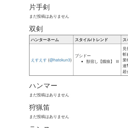
片手剣
まだ投稿はありません
双剣
ハンターネーム
スタイル/トレンド
ス
見
斬
ブシドー
えすえす
(
@hatokun3
)
業
獣宿し【餓狼】 Ⅲ
連
超
ハンマー
まだ投稿はありません
狩猟笛
まだ投稿はありません