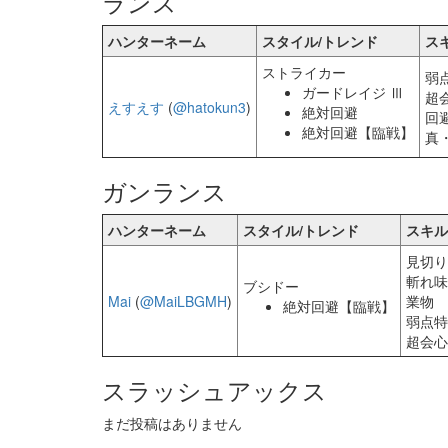
ランス
ハンターネーム
スタイル/トレンド
ス
ストライカー
弱
ガードレイジ Ⅲ
超
えすえす
(
@hatokun3
)
絶対回避
回
絶対回避【臨戦】
真
ガンランス
ハンターネーム
スタイル/トレンド
スキル
見切り
斬れ味
ブシドー
Mai
(
@MaiLBGMH
)
業物
絶対回避【臨戦】
弱点特
超会心
スラッシュアックス
まだ投稿はありません