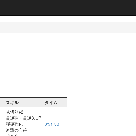
スキル
タイム
見切り+2
貫通弾・貫通矢UP
弾導強化
3'51"33
連撃の心得