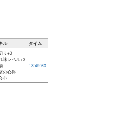
キル
タイム
切り+3
れ味レベル+2
物
13'49"60
撃の心得
会心