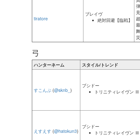
見
ブレイヴ
tiratore
絶対回避【臨戦】
弓
ハンターネーム
スタイル/トレンド
ブシドー
すこんぶ
(
@sknb_
)
トリニティレイヴン Ⅲ
ブシドー
えすえす
(
@hatokun3
)
トリニティレイヴン Ⅲ