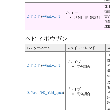
死
弾
ブシドー
えすえす
(
@hatokun3
)
貫
絶対回避【臨戦】
龍
逆
ヘビィボウガン
ハンターネーム
スタイル/トレンド
見
貫
ブレイヴ
えすえす
(
@hatokun3
)
完全調合
貫
ブレイヴ
D. Yuki
(
@D_Yuki_Lyca
)
見
完全調合
貫