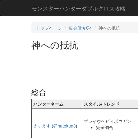
モンスターハンターダブルクロス攻略
トップページ
集会所★G4
神への抵抗
神への抵抗
総合
ハンターネーム
スタイル/トレンド
ブレイヴヘビィボウガン
えすえす
(
@hatokun3
)
完全調合