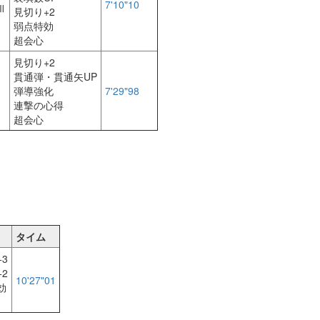
7'10"10
Ⅲ
見切り+2
弱点特効
超会心
見切り+2
貫通弾・貫通矢UP
弾導強化
7'29"98
連撃の心得
超会心
タイム
3
2
10'27"01
効