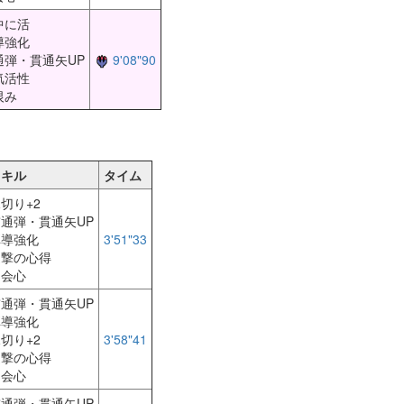
中に活
導強化
通弾・貫通矢UP
9'08"90
気活性
恨み
スキル
タイム
切り+2
通弾・貫通矢UP
弾導強化
3'51"33
連撃の心得
超会心
通弾・貫通矢UP
弾導強化
切り+2
3'58"41
連撃の心得
超会心
通弾・貫通矢UP