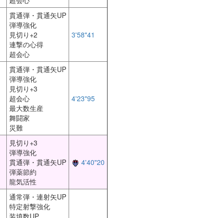
超会心
貫通弾・貫通矢UP
弾導強化
見切り+2
3'58"41
連撃の心得
超会心
貫通弾・貫通矢UP
弾導強化
見切り+3
超会心
4'23"95
最大数生産
舞闘家
災難
見切り+3
弾導強化
貫通弾・貫通矢UP
4'40"20
弾薬節約
龍気活性
通常弾・連射矢UP
特定射撃強化
装填数UP