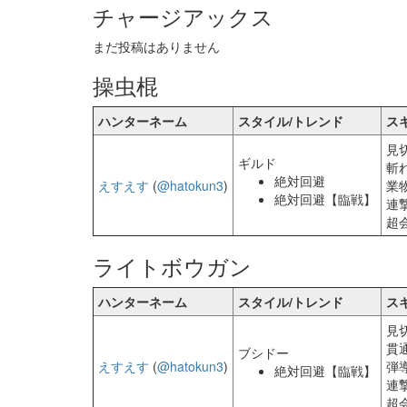
チャージアックス
まだ投稿はありません
操虫棍
ハンターネーム
スタイル/トレンド
ス
見
ギルド
斬
絶対回避
えすえす
(
@hatokun3
)
業
絶対回避【臨戦】
連
超
ライトボウガン
ハンターネーム
スタイル/トレンド
ス
見
貫
ブシドー
えすえす
(
@hatokun3
)
弾
絶対回避【臨戦】
連
超