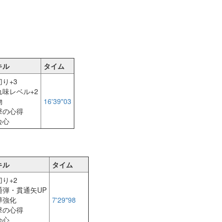
キル
タイム
切り+3
れ味レベル+2
物
16'39"03
撃の心得
会心
キル
タイム
切り+2
通弾・貫通矢UP
導強化
7'29"98
撃の心得
会心