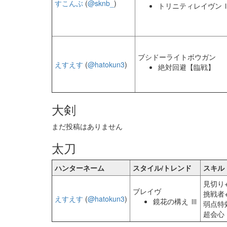
すこんぶ
(
@sknb_
)
トリニティレイヴン 
ブシドーライトボウガン
えすえす
(
@hatokun3
)
絶対回避【臨戦】
大剣
まだ投稿はありません
太刀
ハンターネーム
スタイル/トレンド
スキル
見切り+
ブレイヴ
挑戦者+
えすえす
(
@hatokun3
)
鏡花の構え Ⅲ
弱点特
超会心