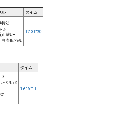
キル
タイム
点特効
会心
17'01"20
避距離UP
・白疾風の魂
タイム
+3
レベル+2
19'19"11
効