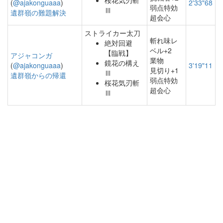
桜花気刃斬
(
@ajakonguaaa
)
2'33"68
弱点特効
Ⅲ
遺群嶺の難題解決
超会心
ストライカー太刀
斬れ味レ
絶対回避
ベル+2
【臨戦】
アジャコンガ
業物
鏡花の構え
(
@ajakonguaaa
)
3'19"11
見切り+1
Ⅲ
遺群嶺からの帰還
弱点特効
桜花気刃斬
超会心
Ⅲ