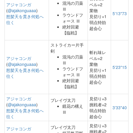
混沌の刃薬
アジャコンガ
ベル+2
Ⅲ
(
@ajakonguaaa
)
業物
5'13"73
ラウンドフ
怒髪天を貫き何処へ
見切り+1
ォース Ⅲ
往く
弱点特効
絶対回避
超会心
【臨戦】
ストライカー片手
剣
斬れ味レ
混沌の刃薬
アジャコンガ
ベル+2
Ⅲ
(
@ajakonguaaa
)
業物
5'23"15
ラウンドフ
怒髪天を貫き何処へ
見切り+1
ォース Ⅲ
往く
弱点特効
絶対回避
超会心
【臨戦】
アジャコンガ
見切り+3
ブレイヴ太刀
(
@ajakonguaaa
)
挑戦者+2
鏡花の構え
3'33"40
怒髪天を貫き何処へ
弱点特効
Ⅲ
往く
超会心
見切り+3
ブレイヴ太刀
アジャコンガ
挑戦者+2