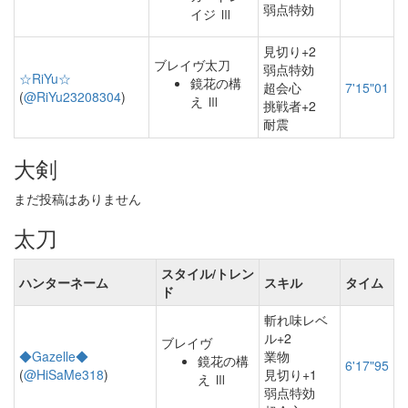
弱点特効
イジ Ⅲ
見切り+2
ブレイヴ太刀
弱点特効
☆RiYu☆
鏡花の構
超会心
7'15"01
(
@RiYu23208304
)
え Ⅲ
挑戦者+2
耐震
大剣
まだ投稿はありません
太刀
スタイル/トレン
ハンターネーム
スキル
タイム
ド
斬れ味レベ
ル+2
ブレイヴ
◆Gazelle◆
業物
鏡花の構
6'17"95
(
@HiSaMe318
)
見切り+1
え Ⅲ
弱点特効