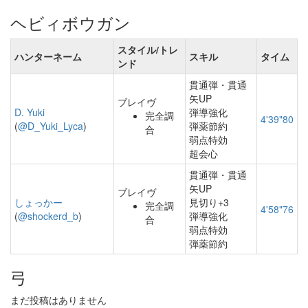
ヘビィボウガン
スタイル/トレ
ハンターネーム
スキル
タイム
ンド
貫通弾・貫通
矢UP
ブレイヴ
D. Yuki
弾導強化
完全調
4'39"80
(
@D_Yuki_Lyca
)
弾薬節約
合
弱点特効
超会心
貫通弾・貫通
矢UP
ブレイヴ
しょっかー
見切り+3
完全調
4'58"76
(
@shockerd_b
)
弾導強化
合
弱点特効
弾薬節約
弓
まだ投稿はありません