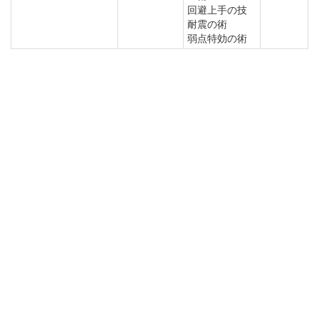
回避上手の技
耐震の術
弱点特効の術