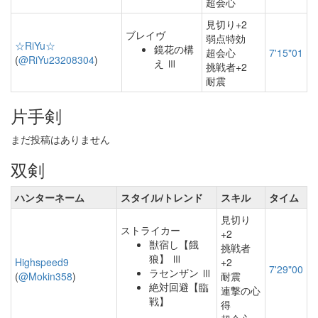
超会心
見切り+2
ブレイヴ
弱点特効
☆RiYu☆
鏡花の構
超会心
7'15"01
(
@RiYu23208304
)
え Ⅲ
挑戦者+2
耐震
片手剣
まだ投稿はありません
双剣
ハンターネーム
スタイル/トレンド
スキル
タイム
見切り
ストライカー
+2
獣宿し【餓
挑戦者
狼】 Ⅲ
Highspeed9
+2
7'29"00
ラセンザン Ⅲ
(
@Mokin358
)
耐震
絶対回避【臨
連撃の心
戦】
得