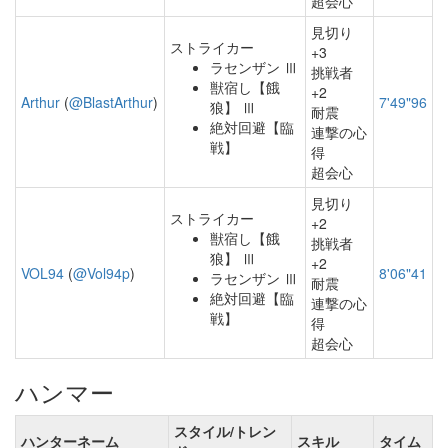
超会心
見切り
ストライカー
+3
ラセンザン Ⅲ
挑戦者
獣宿し【餓
+2
Arthur
(
@BlastArthur
)
7'49"96
狼】 Ⅲ
耐震
絶対回避【臨
連撃の心
戦】
得
超会心
見切り
ストライカー
+2
獣宿し【餓
挑戦者
狼】 Ⅲ
+2
VOL94
(
@Vol94p
)
8'06"41
ラセンザン Ⅲ
耐震
絶対回避【臨
連撃の心
戦】
得
超会心
ハンマー
スタイル/トレン
ハンターネーム
スキル
タイム