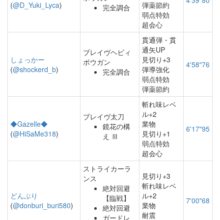
4'39"80
(
@D_Yuki_Lyca
)
弾薬節約
完全調合
弱点特効
超会心
貫通弾・貫
通矢UP
ブレイヴヘビィ
しょっかー
見切り+3
ボウガン
4'58"76
(
@shockerd_b
)
弾導強化
完全調合
弱点特効
弾薬節約
斬れ味レベ
ル+2
ブレイヴ太刀
◆Gazelle◆
業物
鏡花の構
6'17"95
(
@HiSaMe318
)
見切り+1
え Ⅲ
弱点特効
超会心
ストライカーラ
見切り+3
ンス
斬れ味レベ
絶対回避
どんぶり
ル+2
【臨戦】
7'00"68
(
@donburi_buri580
)
業物
絶対回避
耐震
ガードレ