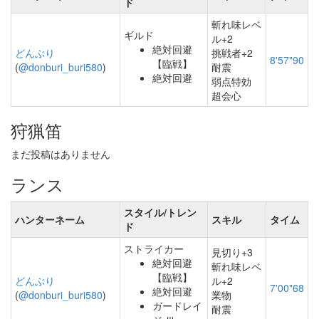
ド
斬れ味レベ
ギルド
ル+2
絶対回避
どんぶり
挑戦者+2
8'57"90
【臨戦】
(
@donburi_buri580
)
耐震
絶対回避
弱点特効
超会心
狩猟笛
まだ投稿はありません
ランス
スタイル/トレン
ハンターネーム
スキル
タイム
ド
ストライカー
見切り+3
絶対回避
斬れ味レベ
【臨戦】
どんぶり
ル+2
7'00"68
絶対回避
(
@donburi_buri580
)
業物
ガードレイ
耐震