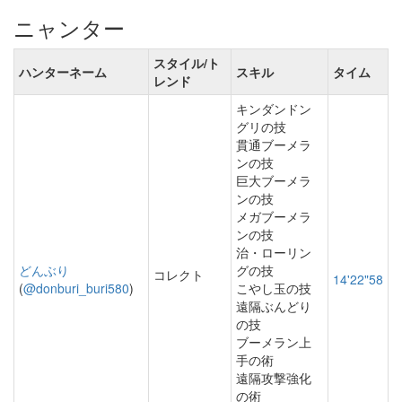
ニャンター
スタイル/ト
ハンターネーム
スキル
タイム
レンド
キンダンドン
グリの技
貫通ブーメラ
ンの技
巨大ブーメラ
ンの技
メガブーメラ
ンの技
治・ローリン
どんぶり
グの技
コレクト
14'22"58
(
@donburi_buri580
)
こやし玉の技
遠隔ぶんどり
の技
ブーメラン上
手の術
遠隔攻撃強化
の術