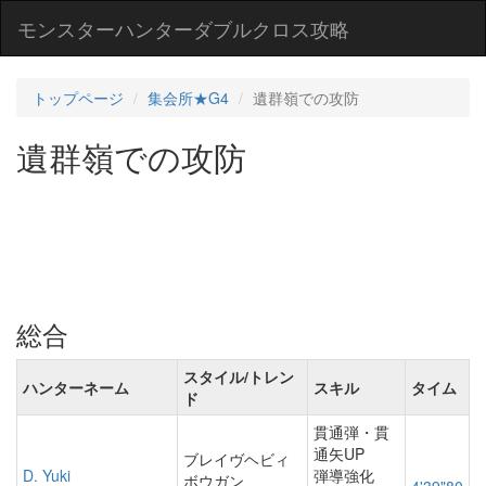
モンスターハンターダブルクロス攻略
トップページ
集会所★G4
遺群嶺での攻防
遺群嶺での攻防
総合
スタイル/トレン
ハンターネーム
スキル
タイム
ド
貫通弾・貫
通矢UP
ブレイヴヘビィ
D. Yuki
弾導強化
ボウガン