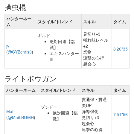
操虫棍
ハンターネー
スタイル/トレンド
スキル
タイム
ム
見切り+3
ギルド
斬れ味レベル
絶対回避【臨
jv
+2
戦】
8'26"35
(
@CYBchris3
)
業物
エキスハンター
連撃の心得
Ⅲ
超会心
ライトボウガン
ハンターネーム
スタイル/トレンド
スキル
タイム
貫通弾・貫通
矢UP
ブシドー
Mai
弾導強化
絶対回避【臨
7'51"56
(
@MaiLBGMH
)
見切り+3
戦】
超会心
連撃の心得