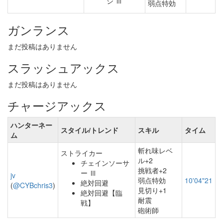
ジ Ⅲ
弱点特効
ガンランス
まだ投稿はありません
スラッシュアックス
まだ投稿はありません
チャージアックス
ハンターネー
スタイル/トレンド
スキル
タイム
ム
斬れ味レベ
ストライカー
ル+2
チェインソーサ
挑戦者+2
ー Ⅲ
jv
弱点特効
10'04"21
絶対回避
(
@CYBchris3
)
見切り+1
絶対回避【臨
耐震
戦】
砲術師