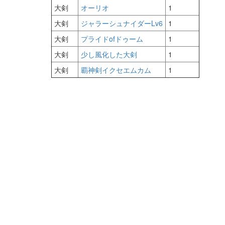
大剣
オーリオ
1
大剣
ジャラーシュナイダーLv6
1
大剣
プライドofドゥーム
1
大剣
少し風化した大剣
1
大剣
覇神剣イクセエムカム
1