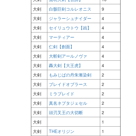
大剣
白骸巨剣コルレオニス
9
大剣
ジャラーシュナイダー
4
大剣
セイリュウトウ【凶】
4
大剣
マーティアー
4
大剣
仁剣【創面】
4
大剣
大斬剣アールノヴァ
4
大剣
轟大剣【大王虎】
4
大剣
もみじばの丹朱漸染剣
2
大剣
ブレイドオブラース
2
大剣
ミラブレイド
2
大剣
真名ネプタジェセル
2
大剣
頭刃叉王の大切断
2
大剣
1
大剣
THEオリジン
1