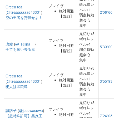
斬れ味レ
ブレイヴ
Green tea
ベル+1
絶対回避
(
@teaaaaaaa643331
)
2'06"60
弱点特効
【臨戦】
空の王者を狩猟せよ！
超会心
集中
見切り+3
斬れ味レ
ブレイヴ
凛愛
(
@_Rilina__
)
ベル+1
絶対回避
5'30"60
全てを奪い去る嵐
弱点特効
【臨戦】
超会心
集中
見切り+3
斬れ味レ
ブレイヴ
Green tea
ベル+1
絶対回避
(
@teaaaaaaa643331
)
3'55"93
弱点特効
【臨戦】
犯人は黒狼鳥
超会心
集中
見切り+3
斬れ味レ
ブレイヴ
諏訪子
(
@jpsuwasuwa
)
ベル+1
絶対回避
【超特殊許可】黒炎王
7'24"05