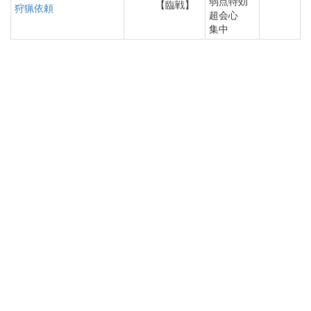
弱点特効
【臨戦】
狩猟依頼
超会心
集中