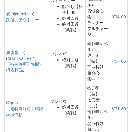
ストライカー
ル+1
獣宿し【獅
痛恨会心
子】 Ⅲ
愛
(
@mhxtaku
)
集中
0'34"00
絶対回避
跳躍のアウトロー
ランナー
絶対回避
フルチャー
【臨戦】
ジ
斬れ味レベ
ル+1
滅龍鏖(王)
ブレイヴ
抜刀術
(
@MHXXEMR1
)
絶対回避
【技】
4'57"05
【特殊許可】隻眼狩
【臨戦】
弱点特効
猟依頼G2
超会心
集中
抜刀術
【技】
抜刀術
ブレイヴ
Sigma
【力】
絶対回避
【超特殊許可】朧隠
8'31"80
斬れ味レベ
【臨戦】
狩猟依頼
ル+1
弱点特効
超会心