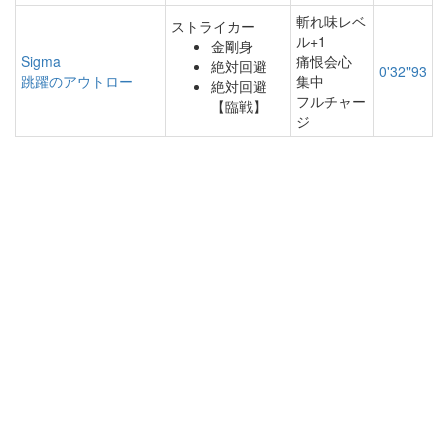
斬れ味レベ
ストライカー
ル+1
金剛身
Sigma
痛恨会心
絶対回避
0'32"93
跳躍のアウトロー
集中
絶対回避
フルチャー
【臨戦】
ジ