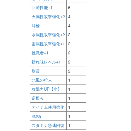
回避性能+1
6
火属性攻撃強化+2
4
耳栓
4
水属性攻撃強化+2
2
雷属性攻撃強化+1
2
挑戦者+1
2
斬れ味レベル+1
2
耐震
2
北風の狩人
1
攻撃力UP【小】
1
逆恨み
1
アイテム使用強化
1
KO術
1
スタミナ急速回復
1