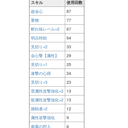
スキル
使用回数
超会心
87
業物
77
斬れ味レベル+2
67
弱点特効
64
見切り+2
33
会心撃【属性】
29
見切り+1
25
連撃の心得
24
見切り+3
23
雷属性攻撃強化+2
13
龍属性攻撃強化+2
13
挑戦者+2
12
属性攻撃強化
9
南風の狩人
6