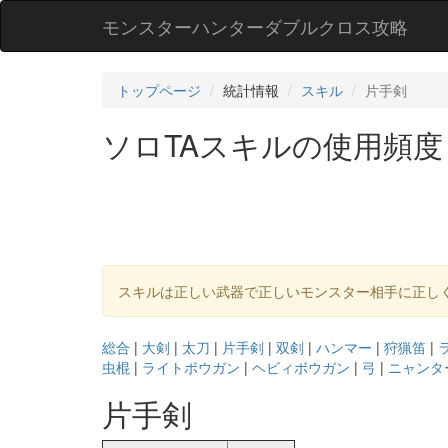
モンスターハンターダブルクロス攻略
トップページ
統計情報
スキル
片手剣
ソロTAスキルの使用頻度
スキルは正しい武器で正しいモンスター相手に正し
総合
|
大剣
|
太刀
|
片手剣
|
双剣
|
ハンマー
|
狩猟笛
|
虫棍
|
ライトボウガン
|
ヘビィボウガン
|
弓
|
ニャンタ
片手剣