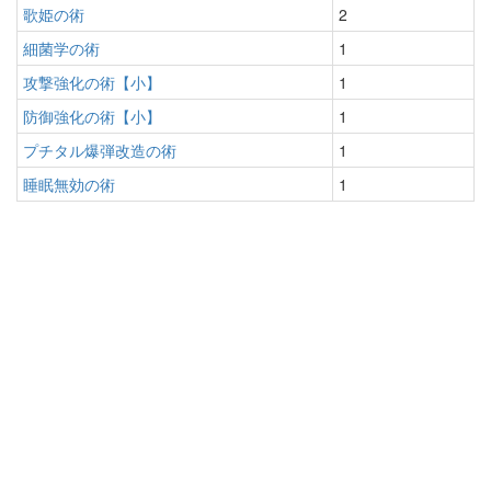
歌姫の術
2
細菌学の術
1
攻撃強化の術【小】
1
防御強化の術【小】
1
プチタル爆弾改造の術
1
睡眠無効の術
1