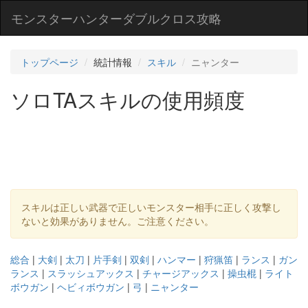
モンスターハンターダブルクロス攻略
トップページ
統計情報
スキル
ニャンター
ソロTAスキルの使用頻度
スキルは正しい武器で正しいモンスター相手に正しく攻撃し
ないと効果がありません。ご注意ください。
総合
|
大剣
|
太刀
|
片手剣
|
双剣
|
ハンマー
|
狩猟笛
|
ランス
|
ガン
ランス
|
スラッシュアックス
|
チャージアックス
|
操虫棍
|
ライト
ボウガン
|
ヘビィボウガン
|
弓
|
ニャンター