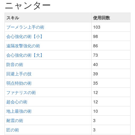
ニャンター
スキル
使用回数
ブーメラン上手の術
103
会心強化の術【小】
98
遠隔攻撃強化の術
86
会心強化の術【大】
73
防音の術
40
回避上手の技
39
弱点特効の術
35
ファナリスの術
12
超会心の術
12
地上最強の術
10
耐震の術
3
匠の術
3