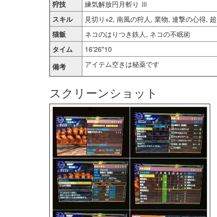
狩技
練気解放円月斬り Ⅲ
スキル
見切り+2, 南風の狩人, 業物, 連撃の心得, 
猫飯
ネコのはりつき鉄人, ネコの不眠術
タイム
16'26"10
アイテム空きは秘薬です
備考
スクリーンショット