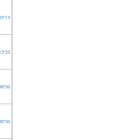
03"13
13"23
38"30
38"30