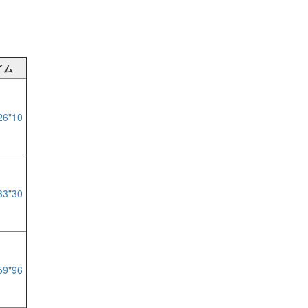
イム
26"10
33"30
59"96