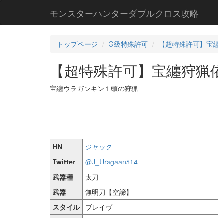
モンスターハンターダブルクロス攻略
トップページ
G級特殊許可
【超特殊許可】宝
【超特殊許可】宝纏狩猟
宝纏ウラガンキン１頭の狩猟
HN
ジャック
Twitter
@J_Uragaan514
武器種
太刀
武器
無明刀【空諦】
スタイル
ブレイヴ