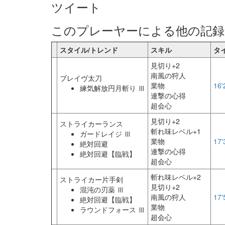
ツイート
このプレーヤーによる他の記録
スタイル/トレンド
スキル
タ
見切り+2
南風の狩人
ブレイヴ太刀
業物
16'
練気解放円月斬り Ⅲ
連撃の心得
超会心
見切り+2
ストライカーランス
斬れ味レベル+1
ガードレイジ Ⅲ
業物
17'
絶対回避
連撃の心得
絶対回避【臨戦】
超会心
斬れ味レベル+2
ストライカー片手剣
見切り+2
混沌の刃薬 Ⅲ
南風の狩人
17'
絶対回避【臨戦】
業物
ラウンドフォース Ⅲ
超会心