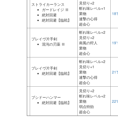
見切り+2
ストライカーランス
斬れ味レベル+1
ガードレイジ Ⅲ
業物
18'
絶対回避
連撃の心得
絶対回避【臨戦】
超会心
斬れ味レベル+2
見切り+2
ブレイヴ片手剣
南風の狩人
19'
混沌の刃薬 Ⅲ
業物
超会心
斬れ味レベル+2
見切り+1
ブレイヴ片手剣
業物
21'
絶対回避【臨戦】
連撃の心得
超会心
見切り+2
斬れ味レベル+2
ブシドーハンマー
業物
22'
絶対回避【臨戦】
弱点特効
超会心