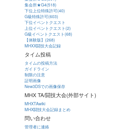
集会所★G4(518)
下位上位特殊許可(40)
G級特殊許可(603)
下位イベントクエスト
上位イベントクエスト(2)
G級イベントクエスト(68)
【体験版】(268)
MHXX闘技大会記録
タイム投稿
タイムの投稿方法
ガイドライン
制限の注意
証明画像
New3DSでの画像保存
MHX TA/闘技大会(外部サイト)
MHXTAwiki
MHX闘技大会記録まとめ
問い合わせ
管理者に連絡