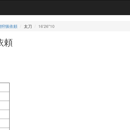
纏狩猟依頼
太刀
16'26"10
依頼