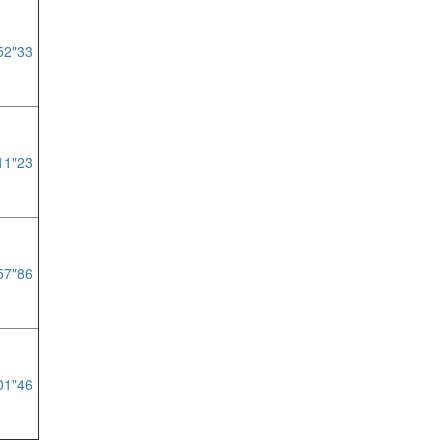
52"33
11"23
57"86
01"46