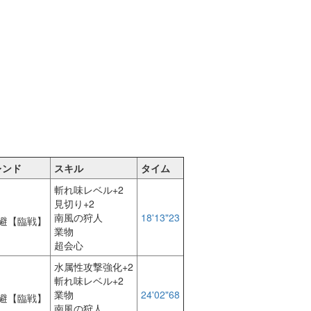
レンド
スキル
タイム
斬れ味レベル+2
見切り+2
南風の狩人
18'13"23
避【臨戦】
業物
超会心
水属性攻撃強化+2
斬れ味レベル+2
業物
24'02"68
避【臨戦】
南風の狩人