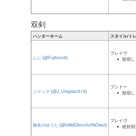
双剣
ハンターネーム
スタイル/ト
ブレイヴ
ふじ
(
@Fujitoon6
)
獣宿し
ブシドー
ジャック
(
@J_Uragaan514
)
獣宿し
ブレイヴ
無名のゆうた
(
@5AMD9mzVv5NOwzt
)
絶対回