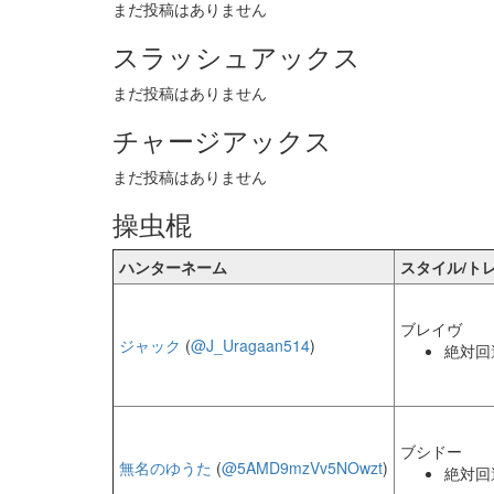
まだ投稿はありません
スラッシュアックス
まだ投稿はありません
チャージアックス
まだ投稿はありません
操虫棍
ハンターネーム
スタイル/ト
ブレイヴ
ジャック
(
@J_Uragaan514
)
絶対回
ブシドー
無名のゆうた
(
@5AMD9mzVv5NOwzt
)
絶対回