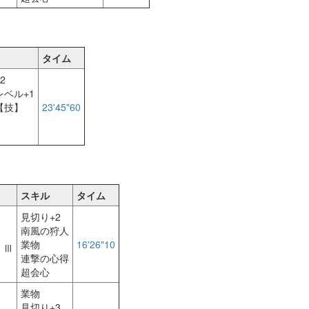
タイム
2
ベル+1
【技】
23'45"60
スキル
タイム
見切り+2
南風の狩人
業物
16'26"10
 Ⅲ
連撃の心得
超会心
業物
見切り+3