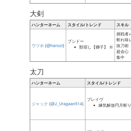
大剣
ハンターネーム
スタイル/トレンド
スキル
挑戦者+
斬れ味レ
ブシドー
ウツホ
(
@hanozi
)
抜刀術
獣宿し【獅子】 Ⅲ
超会心
集中
太刀
ハンターネーム
スタイル/トレンド
ブレイヴ
ジャック
(
@J_Uragaan514
)
練気解放円月斬り