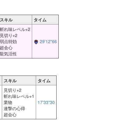
スキル
タイム
斬れ味レベル+2
見切り+2
弱点特効
29'12"66
超会心
龍気活性
スキル
タイム
見切り+2
斬れ味レベル+1
業物
17'33"30
連撃の心得
】
超会心