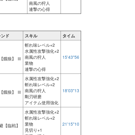
南風の狩人
連撃の心得
レンド
スキル
タイム
斬れ味レベル+2
水属性攻撃強化+2
南風の狩人
15'43"56
【餓狼】 Ⅲ
業物
連撃の心得
水属性攻撃強化+2
斬れ味レベル+2
南風の狩人
18'03"13
【餓狼】 Ⅲ
剛刃研磨
アイテム使用強化
水属性攻撃強化+2
斬れ味レベル+2
業物
21'15"10
避【臨戦】
見切り+1