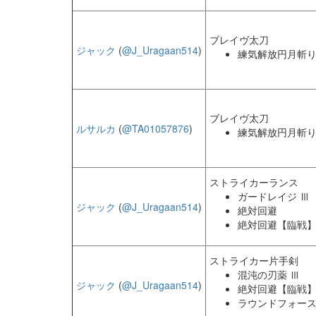
ブレイヴ太刀
ジャック
(
@J_Uragaan514
)
練気解放円月斬り
ブレイヴ太刀
ルサルカ
(
@TA01057876
)
練気解放円月斬り
ストライカーランス
ガードレイジ Ⅲ
ジャック
(
@J_Uragaan514
)
絶対回避
絶対回避【臨戦
ストライカー片手剣
混沌の刃薬 Ⅲ
ジャック
(
@J_Uragaan514
)
絶対回避【臨戦
ラウンドフォース