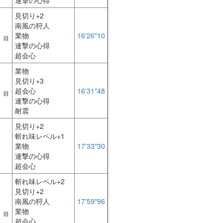
連撃の心得
見切り+2
南風の狩人
業物
16'26"10
 Ⅲ
連撃の心得
超会心
業物
見切り+3
超会心
16'31"48
 Ⅲ
連撃の心得
耐震
見切り+2
斬れ味レベル+1
業物
17'33"30
連撃の心得
】
超会心
斬れ味レベル+2
見切り+2
南風の狩人
17'59"96
】
業物
 Ⅲ
超会心