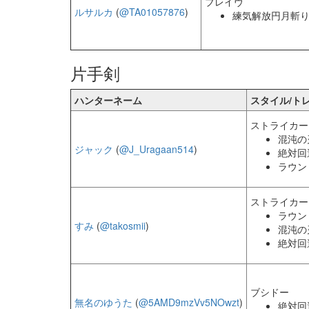
ブレイヴ
ルサルカ
(
@TA01057876
)
練気解放円月斬り
片手剣
ハンターネーム
スタイル/ト
ストライカー
混沌の
ジャック
(
@J_Uragaan514
)
絶対回
ラウン
ストライカー
ラウン
すみ
(
@takosmii
)
混沌の
絶対回
ブシドー
無名のゆうた
(
@5AMD9mzVv5NOwzt
)
絶対回