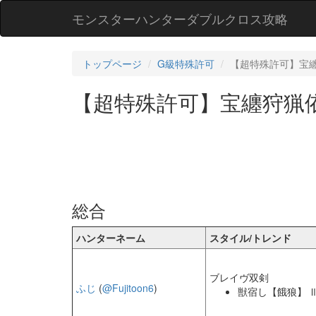
モンスターハンターダブルクロス攻略
トップページ
G級特殊許可
【超特殊許可】宝
【超特殊許可】宝纏狩猟
総合
ハンターネーム
スタイル/トレンド
ブレイヴ双剣
ふじ
(
@Fujitoon6
)
獣宿し【餓狼】 