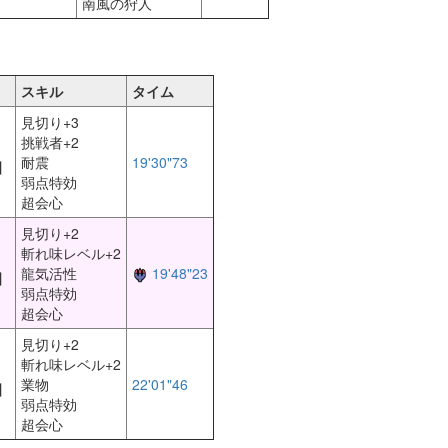
南風の狩人
スキル
タイム
見切り+3
挑戦者+2
耐震
19'30"73
】
弱点特効
超会心
見切り+2
斬れ味レベル+2
龍気活性
19'48"23
】
弱点特効
超会心
見切り+2
斬れ味レベル+2
業物
22'01"46
】
弱点特効
超会心