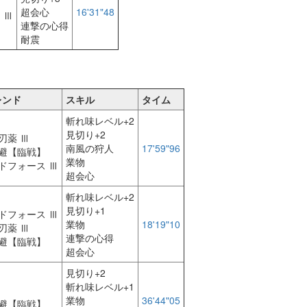
超会心
16'31"48
 Ⅲ
連撃の心得
耐震
レンド
スキル
タイム
斬れ味レベル+2
見切り+2
刃薬 Ⅲ
南風の狩人
17'59"96
避【臨戦】
業物
ドフォース Ⅲ
超会心
斬れ味レベル+2
見切り+1
ドフォース Ⅲ
業物
18'19"10
刃薬 Ⅲ
連撃の心得
避【臨戦】
超会心
見切り+2
斬れ味レベル+1
業物
36'44"05
避【臨戦】