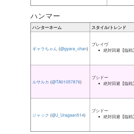
ハンマー
ハンターネーム
スタイル/トレンド
ブレイヴ
ギャラちゃん
(
@gyara_chan
)
絶対回避【臨戦
ブシドー
ルサルカ
(
@TA01057876
)
絶対回避【臨戦
ブシドー
ジャック
(
@J_Uragaan514
)
絶対回避【臨戦