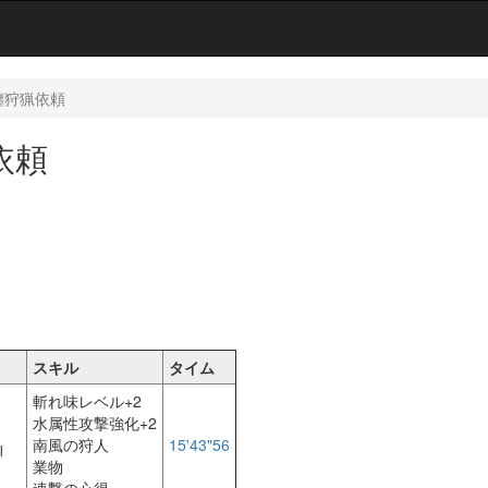
纏狩猟依頼
依頼
スキル
タイム
斬れ味レベル+2
水属性攻撃強化+2
南風の狩人
15'43"56
Ⅲ
業物