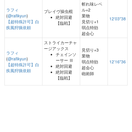
斬れ味レベ
ラフィ
ル+2
ブレイヴ操虫棍
(
@rafikyun
)
業物
絶対回避
12'03"38
【超特殊許可】白
見切り+1
【臨戦】
疾風狩猟依頼
弱点特効
超会心
ストライカーチャ
ージアックス
見切り+3
ラフィ
チェインソ
業物
(
@rafikyun
)
ーサー Ⅲ
弱点特効
12'16"36
【超特殊許可】白
絶対回避
超会心
疾風狩猟依頼
絶対回避
砲術師
【臨戦】