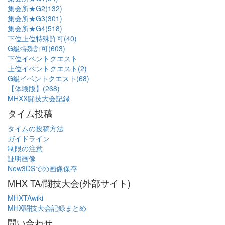
集会所★G2(132)
集会所★G3(301)
集会所★G4(518)
下位上位特殊許可(40)
G級特殊許可(603)
下位イベントクエスト
上位イベントクエスト(2)
G級イベントクエスト(68)
【体験版】(268)
MHXX闘技大会記録
タイム投稿
タイムの投稿方法
ガイドライン
制限の注意
証明画像
New3DSでの画像保存
MHX TA/闘技大会(外部サイト)
MHXTAwiki
MHX闘技大会記録まとめ
問い合わせ