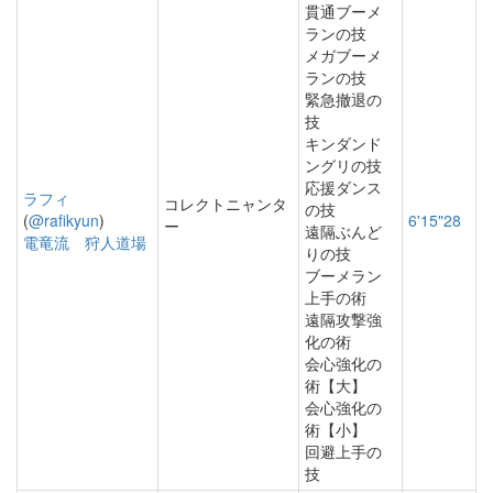
貫通ブーメ
ランの技
メガブーメ
ランの技
緊急撤退の
技
キンダンド
ングリの技
応援ダンス
ラフィ
コレクトニャンタ
の技
(
@rafikyun
)
6'15"28
ー
遠隔ぶんど
電竜流 狩人道場
りの技
ブーメラン
上手の術
遠隔攻撃強
化の術
会心強化の
術【大】
会心強化の
術【小】
回避上手の
技