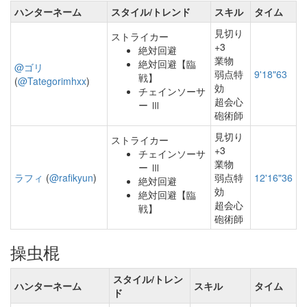
ハンターネーム
スタイル/トレンド
スキル
タイム
見切り
ストライカー
+3
絶対回避
業物
絶対回避【臨
@ゴリ
弱点特
9'18"63
戦】
(
@Tategorimhxx
)
効
チェインソーサ
超会心
ー Ⅲ
砲術師
見切り
ストライカー
+3
チェインソーサ
業物
ー Ⅲ
ラフィ
(
@rafikyun
)
弱点特
12'16"36
絶対回避
効
絶対回避【臨
超会心
戦】
砲術師
操虫棍
スタイル/トレン
ハンターネーム
スキル
タイム
ド