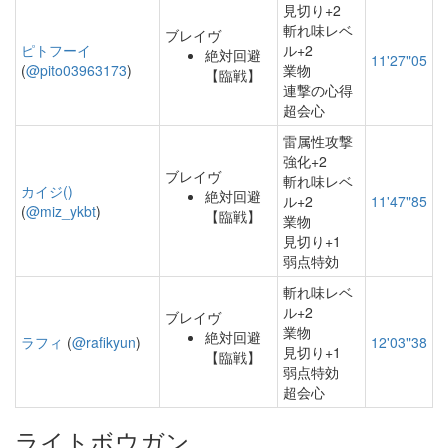
見切り+2
斬れ味レベ
ブレイヴ
ピトフーイ
ル+2
絶対回避
11'27"05
(
@pito03963173
)
業物
【臨戦】
連撃の心得
超会心
雷属性攻撃
強化+2
ブレイヴ
斬れ味レベ
カイジ()
絶対回避
ル+2
11'47"85
(
@miz_ykbt
)
【臨戦】
業物
見切り+1
弱点特効
斬れ味レベ
ル+2
ブレイヴ
業物
絶対回避
ラフィ
(
@rafikyun
)
12'03"38
見切り+1
【臨戦】
弱点特効
超会心
ライトボウガン