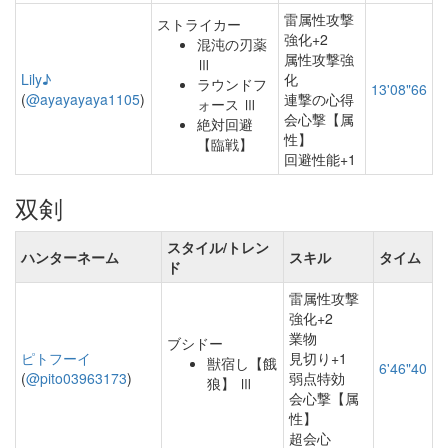
雷属性攻撃
ストライカー
強化+2
混沌の刃薬
属性攻撃強
Ⅲ
Lily♪
化
ラウンドフ
13'08"66
(
@ayayayaya1105
)
連撃の心得
ォース Ⅲ
会心撃【属
絶対回避
性】
【臨戦】
回避性能+1
双剣
スタイル/トレン
ハンターネーム
スキル
タイム
ド
雷属性攻撃
強化+2
業物
ブシドー
ピトフーイ
見切り+1
獣宿し【餓
6'46"40
(
@pito03963173
)
弱点特効
狼】 Ⅲ
会心撃【属
性】
超会心