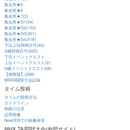
集会所★5
集会所★6
集会所★7(2)
集会所★G1(54)
集会所★G2(132)
集会所★G3(301)
集会所★G4(518)
下位上位特殊許可(40)
G級特殊許可(603)
下位イベントクエスト
上位イベントクエスト(2)
G級イベントクエスト(68)
【体験版】(268)
MHXX闘技大会記録
タイム投稿
タイムの投稿方法
ガイドライン
制限の注意
証明画像
New3DSでの画像保存
MHX TA/闘技大会(外部サイト)