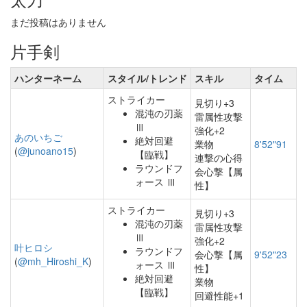
まだ投稿はありません
片手剣
ハンターネーム
スタイル/トレンド
スキル
タイム
ストライカー
見切り+3
混沌の刃薬
雷属性攻撃
Ⅲ
強化+2
あのいちご
絶対回避
業物
8'52"91
(
@junoano15
)
【臨戦】
連撃の心得
ラウンドフ
会心撃【属
ォース Ⅲ
性】
ストライカー
見切り+3
混沌の刃薬
雷属性攻撃
Ⅲ
強化+2
叶ヒロシ
ラウンドフ
会心撃【属
9'52"23
(
@mh_Hiroshi_K
)
ォース Ⅲ
性】
絶対回避
業物
【臨戦】
回避性能+1