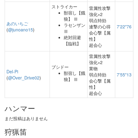
ストライカー
雷属性攻撃
獣宿し【餓
強化+2
狼】 Ⅲ
弱点特効
あのいちご
ラセンザン
連撃の心得
7'22"76
(
@junoano15
)
Ⅲ
会心撃【属
絶対回避
性】
【臨戦】
超会心
雷属性攻撃
強化+2
ブシドー
業物
Del-Pi
獣宿し【餓
弱点特効
7'55"13
(
@Over_Drive02
)
狼】 Ⅲ
会心撃【属
性】
超会心
ハンマー
まだ投稿はありません
狩猟笛