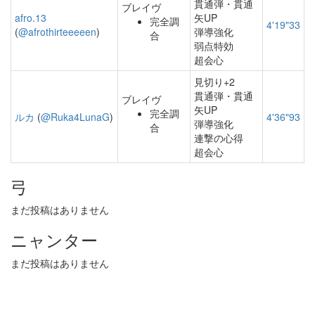
貫通弾・貫通
ブレイヴ
afro.13
矢UP
完全調
4'19"33
(
@afrothirteeeeen
)
弾導強化
合
弱点特効
超会心
見切り+2
貫通弾・貫通
ブレイヴ
矢UP
完全調
ルカ
(
@Ruka4LunaG
)
4'36"93
弾導強化
合
連撃の心得
超会心
弓
まだ投稿はありません
ニャンター
まだ投稿はありません