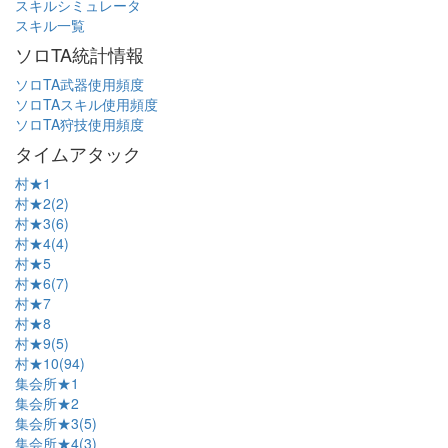
スキルシミュレータ
スキル一覧
ソロTA統計情報
ソロTA武器使用頻度
ソロTAスキル使用頻度
ソロTA狩技使用頻度
タイムアタック
村★1
村★2(2)
村★3(6)
村★4(4)
村★5
村★6(7)
村★7
村★8
村★9(5)
村★10(94)
集会所★1
集会所★2
集会所★3(5)
集会所★4(3)