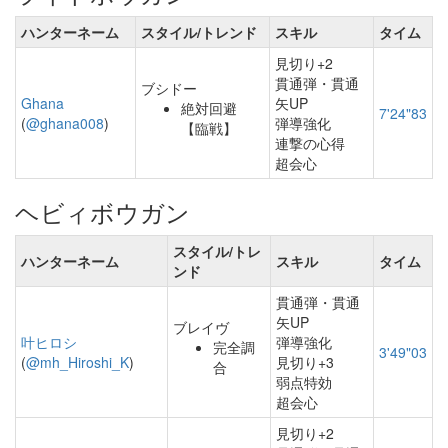
ハンターネーム
スタイル/トレンド
スキル
タイム
見切り+2
貫通弾・貫通
ブシドー
Ghana
矢UP
絶対回避
7'24"83
(
@ghana008
)
弾導強化
【臨戦】
連撃の心得
超会心
ヘビィボウガン
スタイル/トレ
ハンターネーム
スキル
タイム
ンド
貫通弾・貫通
矢UP
ブレイヴ
叶ヒロシ
弾導強化
完全調
3'49"03
(
@mh_Hiroshi_K
)
見切り+3
合
弱点特効
超会心
見切り+2