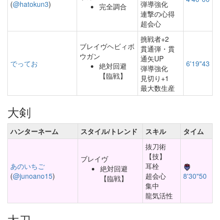
(
@hatokun3
)
弾導強化
完全調合
連撃の心得
超会心
挑戦者+2
ブレイヴヘビィボ
貫通弾・貫
ウガン
通矢UP
でってお
6'19"43
絶対回避
弾導強化
【臨戦】
見切り+1
最大数生産
大剣
ハンターネーム
スタイル/トレンド
スキル
タイム
抜刀術
【技】
ブレイヴ
あのいちご
耳栓
絶対回避
(
@junoano15
)
超会心
8'30"50
【臨戦】
集中
龍気活性
太刀