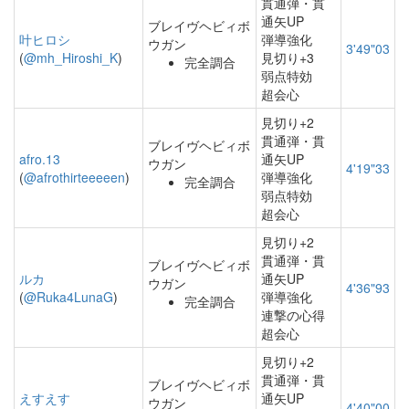
貫通弾・貫
通矢UP
ブレイヴヘビィボ
叶ヒロシ
弾導強化
ウガン
3'49"03
(
@mh_Hiroshi_K
)
見切り+3
完全調合
弱点特効
超会心
見切り+2
貫通弾・貫
ブレイヴヘビィボ
afro.13
通矢UP
ウガン
4'19"33
(
@afrothirteeeeen
)
弾導強化
完全調合
弱点特効
超会心
見切り+2
貫通弾・貫
ブレイヴヘビィボ
ルカ
通矢UP
ウガン
4'36"93
(
@Ruka4LunaG
)
弾導強化
完全調合
連撃の心得
超会心
見切り+2
貫通弾・貫
ブレイヴヘビィボ
えすえす
通矢UP
ウガン
4'40"00