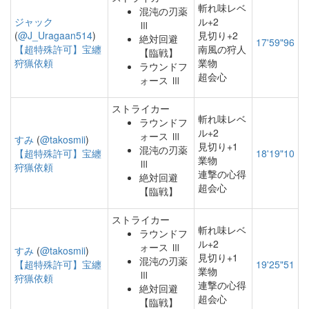
斬れ味レベ
混沌の刃薬
ジャック
ル+2
Ⅲ
(
@J_Uragaan514
)
見切り+2
絶対回避
17'59"96
【超特殊許可】宝纏
南風の狩人
【臨戦】
狩猟依頼
業物
ラウンドフ
超会心
ォース Ⅲ
ストライカー
斬れ味レベ
ラウンドフ
ル+2
ォース Ⅲ
すみ
(
@takosmii
)
見切り+1
混沌の刃薬
【超特殊許可】宝纏
18'19"10
業物
Ⅲ
狩猟依頼
連撃の心得
絶対回避
超会心
【臨戦】
ストライカー
斬れ味レベ
ラウンドフ
ル+2
ォース Ⅲ
すみ
(
@takosmii
)
見切り+1
混沌の刃薬
【超特殊許可】宝纏
19'25"51
業物
Ⅲ
狩猟依頼
連撃の心得
絶対回避
超会心
【臨戦】