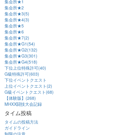
集会所★1
集会所★2
集会所★3(5)
集会所★4(3)
集会所★5
集会所★6
集会所★7(2)
集会所★G1(54)
集会所★G2(132)
集会所★G3(301)
集会所★G4(518)
下位上位特殊許可(40)
G級特殊許可(603)
下位イベントクエスト
上位イベントクエスト(2)
G級イベントクエスト(68)
【体験版】(268)
MHXX闘技大会記録
タイム投稿
タイムの投稿方法
ガイドライン
制限の注意