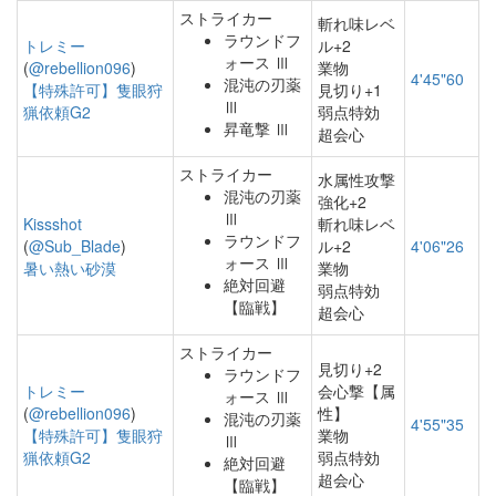
ストライカー
斬れ味レベ
ラウンドフ
トレミー
ル+2
ォース Ⅲ
(
@rebellion096
)
業物
4'45"60
混沌の刃薬
【特殊許可】隻眼狩
見切り+1
Ⅲ
猟依頼G2
弱点特効
昇竜撃 Ⅲ
超会心
ストライカー
水属性攻撃
混沌の刃薬
強化+2
Ⅲ
Kissshot
斬れ味レベ
ラウンドフ
(
@Sub_Blade
)
ル+2
4'06"26
ォース Ⅲ
暑い熱い砂漠
業物
絶対回避
弱点特効
【臨戦】
超会心
ストライカー
見切り+2
ラウンドフ
トレミー
会心撃【属
ォース Ⅲ
(
@rebellion096
)
性】
混沌の刃薬
4'55"35
【特殊許可】隻眼狩
業物
Ⅲ
猟依頼G2
弱点特効
絶対回避
超会心
【臨戦】