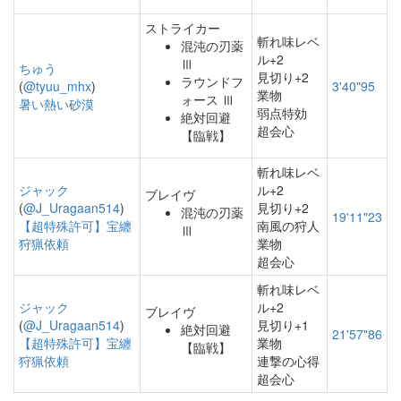
ストライカー
斬れ味レベ
混沌の刃薬
ル+2
Ⅲ
ちゅう
見切り+2
ラウンドフ
(
@tyuu_mhx
)
3'40"95
業物
ォース Ⅲ
暑い熱い砂漠
弱点特効
絶対回避
超会心
【臨戦】
斬れ味レベ
ジャック
ル+2
ブレイヴ
(
@J_Uragaan514
)
見切り+2
混沌の刃薬
19'11"23
【超特殊許可】宝纏
南風の狩人
Ⅲ
狩猟依頼
業物
超会心
斬れ味レベ
ジャック
ル+2
ブレイヴ
(
@J_Uragaan514
)
見切り+1
絶対回避
21'57"86
【超特殊許可】宝纏
業物
【臨戦】
狩猟依頼
連撃の心得
超会心