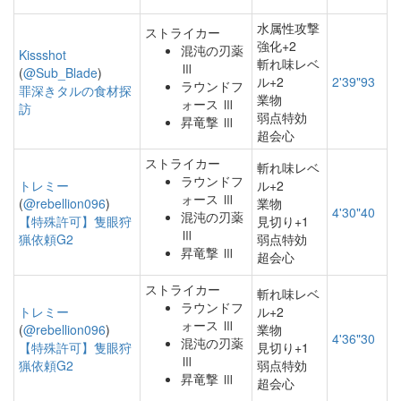
水属性攻撃
ストライカー
強化+2
混沌の刃薬
Kissshot
斬れ味レベ
Ⅲ
(
@Sub_Blade
)
ル+2
2'39"93
ラウンドフ
罪深きタルの食材探
業物
ォース Ⅲ
訪
弱点特効
昇竜撃 Ⅲ
超会心
ストライカー
斬れ味レベ
ラウンドフ
トレミー
ル+2
ォース Ⅲ
(
@rebellion096
)
業物
4'30"40
混沌の刃薬
【特殊許可】隻眼狩
見切り+1
Ⅲ
猟依頼G2
弱点特効
昇竜撃 Ⅲ
超会心
ストライカー
斬れ味レベ
ラウンドフ
トレミー
ル+2
ォース Ⅲ
(
@rebellion096
)
業物
4'36"30
混沌の刃薬
【特殊許可】隻眼狩
見切り+1
Ⅲ
猟依頼G2
弱点特効
昇竜撃 Ⅲ
超会心