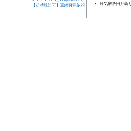
練気解放円月斬り
【超特殊許可】宝纏狩猟依頼