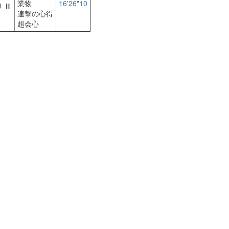
業物
16'26"10
 Ⅲ
連撃の心得
超会心