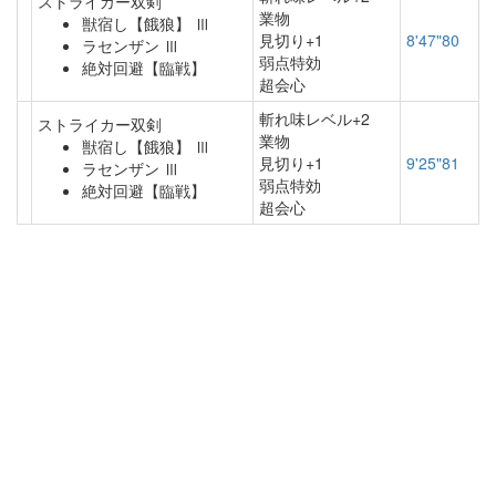
ストライカー双剣
業物
獣宿し【餓狼】 Ⅲ
見切り+1
8'47"80
ラセンザン Ⅲ
弱点特効
絶対回避【臨戦】
超会心
斬れ味レベル+2
ストライカー双剣
業物
獣宿し【餓狼】 Ⅲ
見切り+1
9'25"81
ラセンザン Ⅲ
弱点特効
絶対回避【臨戦】
超会心