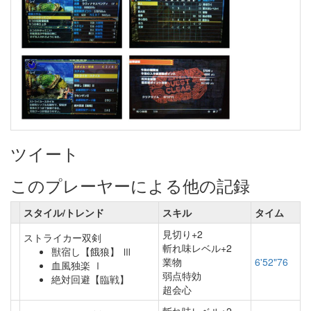
ツイート
このプレーヤーによる他の記録
スタイル/トレンド
スキル
タイム
見切り+2
ストライカー双剣
斬れ味レベル+2
獣宿し【餓狼】 Ⅲ
業物
6'52"76
血風独楽 Ⅰ
弱点特効
絶対回避【臨戦】
超会心