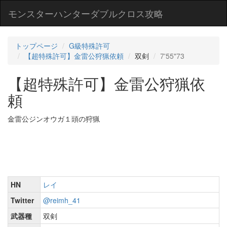
モンスターハンターダブルクロス攻略
トップページ
G級特殊許可
【超特殊許可】金雷公狩猟依頼
双剣
7'55"73
【超特殊許可】金雷公狩猟依
頼
金雷公ジンオウガ１頭の狩猟
HN
レイ
Twitter
@reimh_41
武器種
双剣