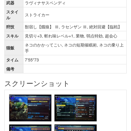
武器
ラヴィナサスペンディ
スタイ
ストライカー
ル
狩技
獣宿し【餓狼】 Ⅲ, ラセンザン Ⅲ, 絶対回避【臨戦】
スキル
見切り+3, 斬れ味レベル+1, 業物, 弱点特効, 超会心
ネコのかかってこい, ネコの短期催眠術, ネコの乗り上
猫飯
手
タイム
7'55"73
備考
スクリーンショット