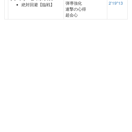
弾導強化
2'19"13
絶対回避【臨戦】
連撃の心得
超会心