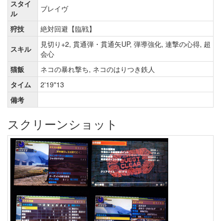
スタイ
ブレイヴ
ル
狩技
絶対回避【臨戦】
見切り+2, 貫通弾・貫通矢UP, 弾導強化, 連撃の心得, 超
スキル
会心
猫飯
ネコの暴れ撃ち, ネコのはりつき鉄人
タイム
2'19"13
備考
スクリーンショット