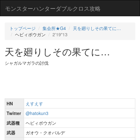
モンスターハンターダブルクロス攻略
トップページ
集会所★G4
天を廻りしその果てに…
ヘビィボウガン
2'19"13
天を廻りしその果てに…
シャガルマガラの討伐
HN
えすえす
Twitter
@hatokun3
武器種
ヘビィボウガン
武器
ガオウ・クオバルデ