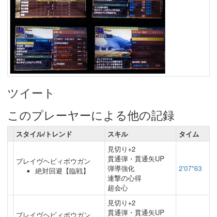
ツイート
このプレーヤーによる他の記録
スタイル/トレンド
スキル
タイム
見切り+2
貫通弾・貫通矢UP
ブレイヴヘビィボウガン
弾導強化
2'07"63
絶対回避【臨戦】
連撃の心得
超会心
見切り+2
貫通弾・貫通矢UP
ブレイヴヘビィボウガン