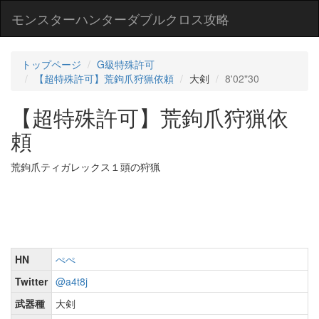
モンスターハンターダブルクロス攻略
トップページ
G級特殊許可
【超特殊許可】荒鉤爪狩猟依頼
大剣
8'02"30
【超特殊許可】荒鉤爪狩猟依
頼
荒鉤爪ティガレックス１頭の狩猟
HN
ぺぺ
Twitter
@a4t8j
武器種
大剣