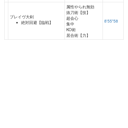
属性やられ無効
抜刀術【技】
ブレイヴ大剣
超会心
8'55"58
絶対回避【臨戦】
集中
KO術
居合術【力】