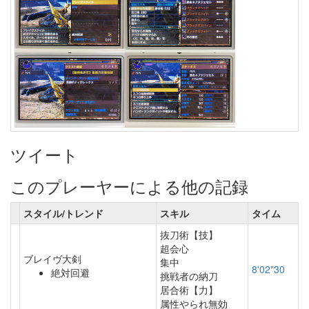
ツイート
このプレーヤーによる他の記録
スタイル/トレンド
スキル
タイム
抜刀術【技】
超会心
ブレイヴ大剣
集中
8'02"30
絶対回避
挑戦者の納刀
居合術【力】
属性やられ無効