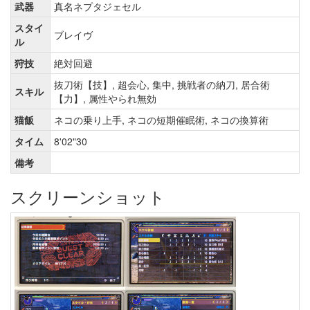
武器
真名ネプタジェセル
スタイ
ブレイヴ
ル
狩技
絶対回避
抜刀術【技】, 超会心, 集中, 挑戦者の納刀, 居合術
スキル
【力】, 属性やられ無効
猫飯
ネコの乗り上手, ネコの短期催眠術, ネコの換算術
タイム
8'02"30
備考
スクリーンショット