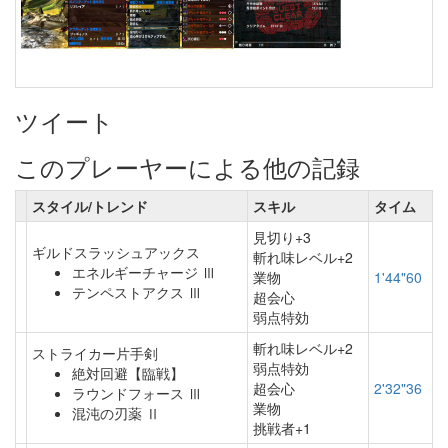
ツイート
このプレーヤーによる他の記録
スタイル/トレンド
スキル
タイム
見切り+3
ギルドスラッシュアックス
斬れ味レベル+2
エネルギーチャージ Ⅲ
業物
1'44"60
テンペストアクス Ⅲ
超会心
弱点特効
斬れ味レベル+2
ストライカー片手剣
弱点特効
絶対回避【臨戦】
超会心
2'32"36
ラウンドフォース Ⅲ
業物
混沌の刃薬 Ⅱ
挑戦者+1