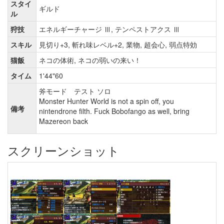
スタイ
ギルド
ル
狩技
エネルギーチャージ Ⅲ, テンペストアクス Ⅲ
スキル
見切り+3, 斬れ味レベル+2, 業物, 超会心, 弱点特効
猫飯
ネコの体術, ネコの弱いの来い！
タイム
1'44"60
斧モード テスト ソロ
Monster Hunter World is not a spin off, you
備考
nintendrone filth. Fuck Bobofango as well, bring
Mazereon back
スクリーンショット