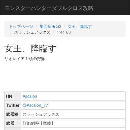
モンスターハンターダブルクロス攻略
トップページ
集会所★G2
女王、降臨す
スラッシュアックス
1'44"60
女王、降臨す
リオレイア１頭の狩猟
HN
Ascalon
Twitter
@Ascalon_77
武器種
スラッシュアックス
武器
龍焔剣斧【竜喰】