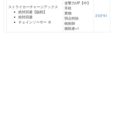
攻撃力UP【中】
ストライカーチャージアックス
耳栓
絶対回避【臨戦】
業物
3'03"91
絶対回避
弱点特効
チェインソーサー Ⅲ
砲術師
挑戦者+1