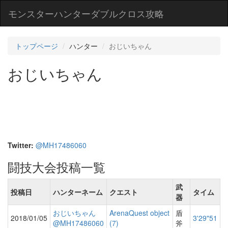
モンスターハンターダブルクロス攻略
トップページ
ハンター
おじいちゃん
おじいちゃん
Twitter:
@MH17486060
闘技大会投稿一覧
武
投稿日
ハンターネーム
クエスト
タイム
器
おじいちゃん
ArenaQuest object
盾
2018/01/05
3'29"51
@MH17486060
(7)
斧