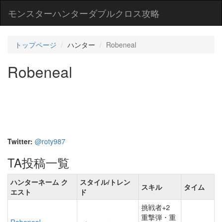
モンスターハンターダブルクロス攻略
トップページ
ハンター
Robeneal
Robeneal
Twitter:
@roty987
TA投稿一覧
ハンターネーム ク
スタイル/トレン
スキル
タイム
エスト
ド
挑戦者+2
重撃弾・重