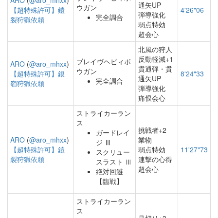
ARO
(
@aro_mhxx
)
通矢UP
ウガン
【超特殊許可】鎧
4'26"06
弾導強化
完全調合
裂狩猟依頼
弱点特効
超会心
北風の狩人
反動軽減+1
ブレイヴヘビィボ
ARO
(
@aro_mhxx
)
貫通弾・貫
ウガン
【超特殊許可】銀
8'24"33
通矢UP
完全調合
嶺狩猟依頼
弾導強化
痛恨会心
ストライカーラン
ス
挑戦者+2
ガードレイ
ARO
(
@aro_mhxx
)
業物
ジ Ⅲ
【超特殊許可】鎧
弱点特効
11'27"73
スクリュー
裂狩猟依頼
連撃の心得
スラスト Ⅲ
超会心
絶対回避
【臨戦】
ストライカーラン
ス