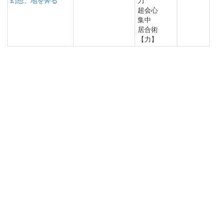
幻想、地を奔る
刀
超会心
集中
居合術
【力】