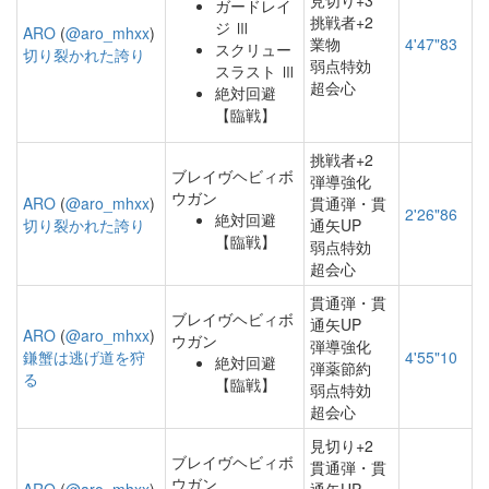
見切り+3
ガードレイ
挑戦者+2
ジ Ⅲ
ARO
(
@aro_mhxx
)
業物
4'47"83
スクリュー
切り裂かれた誇り
弱点特効
スラスト Ⅲ
超会心
絶対回避
【臨戦】
挑戦者+2
ブレイヴヘビィボ
弾導強化
ウガン
ARO
(
@aro_mhxx
)
貫通弾・貫
2'26"86
絶対回避
切り裂かれた誇り
通矢UP
【臨戦】
弱点特効
超会心
貫通弾・貫
ブレイヴヘビィボ
通矢UP
ARO
(
@aro_mhxx
)
ウガン
弾導強化
鎌蟹は逃げ道を狩
4'55"10
絶対回避
弾薬節約
る
【臨戦】
弱点特効
超会心
見切り+2
ブレイヴヘビィボ
貫通弾・貫
ウガン