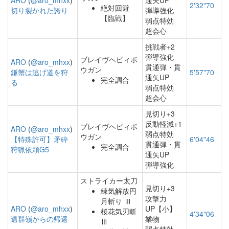
ARO
(
@aro_mhxx
)
通矢UP
2'32"70
絶対回避
切り裂かれた誇り
弾導強化
【臨戦】
弱点特効
超会心
挑戦者+2
弾導強化
ブレイヴヘビィボ
ARO
(
@aro_mhxx
)
貫通弾・貫
ウガン
鎌蟹は逃げ道を狩
5'57"70
通矢UP
完全調合
る
弱点特効
超会心
見切り+3
反動軽減+1
ブレイヴヘビィボ
ARO
(
@aro_mhxx
)
弱点特効
ウガン
【特殊許可】矛砕
6'04"46
貫通弾・貫
完全調合
狩猟依頼G5
通矢UP
弾導強化
ストライカー太刀
見切り+3
練気解放円
攻撃力
月斬り Ⅲ
ARO
(
@aro_mhxx
)
UP【小】
桜花気刃斬
4'34"06
遺群嶺からの帰還
業物
Ⅲ