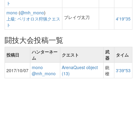
ト
mono
(
@mh_mono
)
ブレイヴ太刀
上級: ベリオロス狩猟クエス
4'19"35
ト
闘技大会投稿一覧
ハンターネー
武
投稿日
クエスト
タイム
ム
器
mono
ArenaQuest object
銃
2017/10/07
3'39"53
@mh_mono
(13)
槍