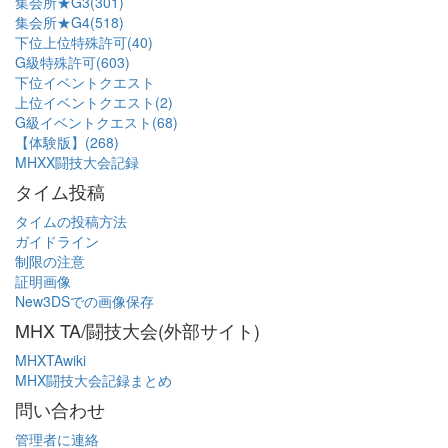
集会所★G3(301)
集会所★G4(518)
下位上位特殊許可(40)
G級特殊許可(603)
下位イベントクエスト
上位イベントクエスト(2)
G級イベントクエスト(68)
【体験版】(268)
MHXX闘技大会記録
タイム投稿
タイムの投稿方法
ガイドライン
制限の注意
証明画像
New3DSでの画像保存
MHX TA/闘技大会(外部サイト)
MHXTAwiki
MHX闘技大会記録まとめ
問い合わせ
管理者に連絡