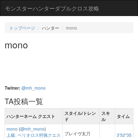
モンスターハンターダブルクロス攻略
トップページ
ハンター
mono
mono
Twitter:
@mh_mono
TA投稿一覧
スタイル/トレン
スキ
ハンターネーム クエスト
タイム
ド
ル
mono
(
@mh_mono
)
ブレイヴ太刀
上級: ベリオロス狩猟クエス
3'52"35