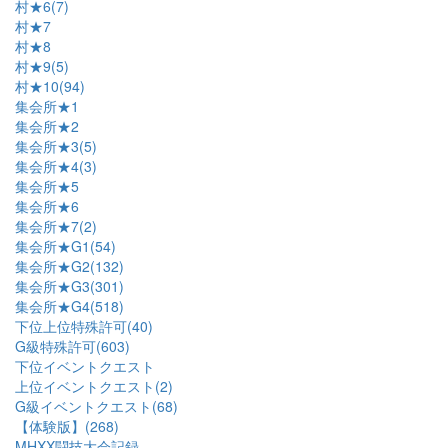
村★6(7)
村★7
村★8
村★9(5)
村★10(94)
集会所★1
集会所★2
集会所★3(5)
集会所★4(3)
集会所★5
集会所★6
集会所★7(2)
集会所★G1(54)
集会所★G2(132)
集会所★G3(301)
集会所★G4(518)
下位上位特殊許可(40)
G級特殊許可(603)
下位イベントクエスト
上位イベントクエスト(2)
G級イベントクエスト(68)
【体験版】(268)
MHXX闘技大会記録