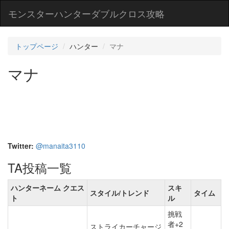
モンスターハンターダブルクロス攻略
トップページ
ハンター
マナ
マナ
Twitter:
@manaita3110
TA投稿一覧
ハンターネーム クエス
スキ
スタイル/トレンド
タイム
ト
ル
挑戦
者+2
ストライカーチャージ