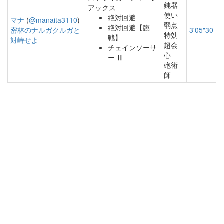
鈍器
アックス
使い
絶対回避
マナ
(
@manaita3110
)
弱点
絶対回避【臨
密林のナルガクルガと
3'05"30
特効
戦】
対峙せよ
超会
チェインソーサ
心
ー Ⅲ
砲術
師