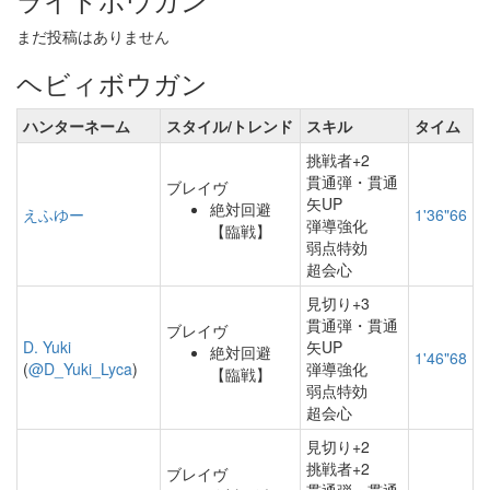
まだ投稿はありません
ヘビィボウガン
ハンターネーム
スタイル/トレンド
スキル
タイム
挑戦者+2
貫通弾・貫通
ブレイヴ
矢UP
絶対回避
えふゆー
1'36"66
弾導強化
【臨戦】
弱点特効
超会心
見切り+3
貫通弾・貫通
ブレイヴ
D. Yuki
矢UP
絶対回避
1'46"68
(
@D_Yuki_Lyca
)
弾導強化
【臨戦】
弱点特効
超会心
見切り+2
挑戦者+2
ブレイヴ