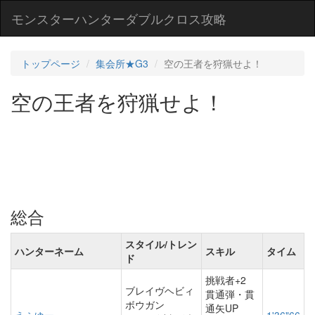
モンスターハンターダブルクロス攻略
トップページ
集会所★G3
空の王者を狩猟せよ！
空の王者を狩猟せよ！
総合
スタイル/トレン
ハンターネーム
スキル
タイム
ド
挑戦者+2
ブレイヴヘビィ
貫通弾・貫
ボウガン
通矢UP