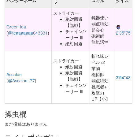
ハンターネーム
スキル
タイム
ド
ストライカー
鈍器使い
絶対回避
弱点特効
【臨戦】
Green tea
超会心
チェインソ
(
@teaaaaaaa643331
)
2'35"75
砲術師
ーサー Ⅲ
龍気活性
絶対回避
斬れ味レ
ストライカー
ベル+2
絶対回避
業物
絶対回避
Ascalon
砲術師
3'54"48
【臨戦】
(
@Ascalon_77
)
弱点特効
チェインソ
挑戦者+1
ーサー Ⅲ
攻撃力
UP【小】
操虫棍
まだ投稿はありません
ライトボウガン