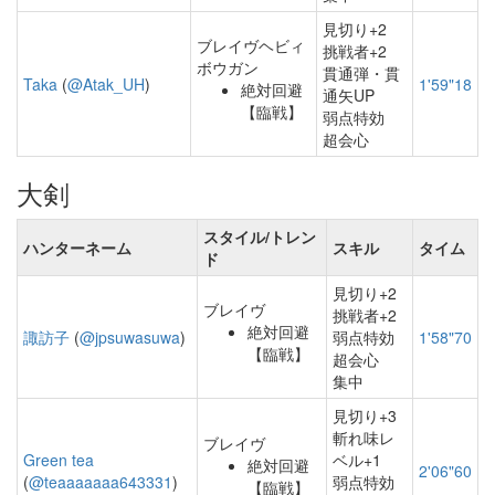
見切り+2
ブレイヴヘビィ
挑戦者+2
ボウガン
貫通弾・貫
Taka
(
@Atak_UH
)
1'59"18
絶対回避
通矢UP
【臨戦】
弱点特効
超会心
大剣
スタイル/トレン
ハンターネーム
スキル
タイム
ド
見切り+2
ブレイヴ
挑戦者+2
絶対回避
諏訪子
(
@jpsuwasuwa
)
弱点特効
1'58"70
【臨戦】
超会心
集中
見切り+3
斬れ味レ
ブレイヴ
Green tea
ベル+1
絶対回避
2'06"60
(
@teaaaaaaa643331
)
弱点特効
【臨戦】