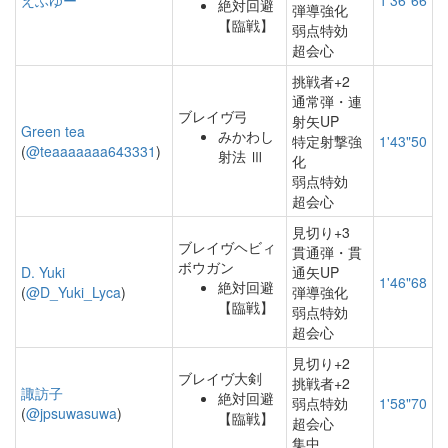
えふゆー
1'36"66
絶対回避
弾導強化
【臨戦】
弱点特効
超会心
挑戦者+2
通常弾・連
ブレイヴ弓
射矢UP
Green tea
みかわし
特定射撃強
1'43"50
(
@teaaaaaaa643331
)
射法 Ⅲ
化
弱点特効
超会心
見切り+3
ブレイヴヘビィ
貫通弾・貫
ボウガン
D. Yuki
通矢UP
1'46"68
絶対回避
(
@D_Yuki_Lyca
)
弾導強化
【臨戦】
弱点特効
超会心
見切り+2
ブレイヴ大剣
挑戦者+2
諏訪子
絶対回避
弱点特効
1'58"70
(
@jpsuwasuwa
)
【臨戦】
超会心
集中