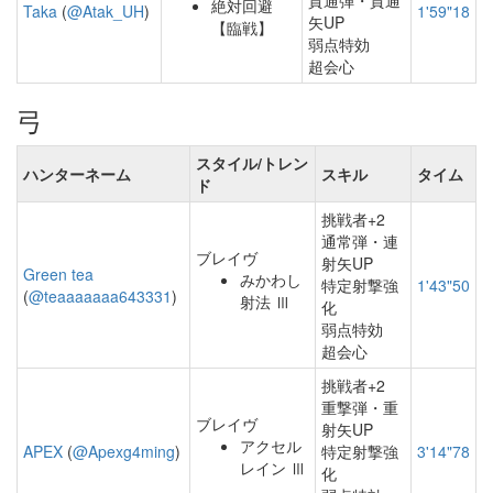
貫通弾・貫通
絶対回避
Taka
(
@Atak_UH
)
1'59"18
矢UP
【臨戦】
弱点特効
超会心
弓
スタイル/トレン
ハンターネーム
スキル
タイム
ド
挑戦者+2
通常弾・連
ブレイヴ
射矢UP
Green tea
みかわし
特定射撃強
1'43"50
(
@teaaaaaaa643331
)
射法 Ⅲ
化
弱点特効
超会心
挑戦者+2
重撃弾・重
ブレイヴ
射矢UP
アクセル
APEX
(
@Apexg4ming
)
特定射撃強
3'14"78
レイン Ⅲ
化