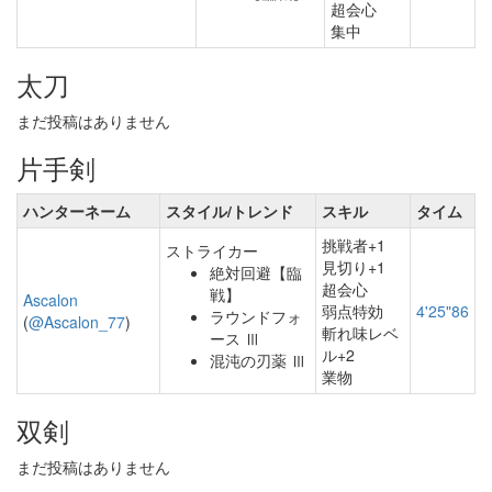
超会心
集中
太刀
まだ投稿はありません
片手剣
ハンターネーム
スタイル/トレンド
スキル
タイム
挑戦者+1
ストライカー
見切り+1
絶対回避【臨
超会心
戦】
Ascalon
弱点特効
4'25"86
ラウンドフォ
(
@Ascalon_77
)
斬れ味レベ
ース Ⅲ
ル+2
混沌の刃薬 Ⅲ
業物
双剣
まだ投稿はありません