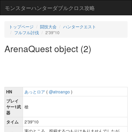
モンスターハンターダブルクロス攻略
トップページ
闘技大会
ハンタークエスト
フルフル討伐
2'39"10
ArenaQuest object (2)
HN
あっとロア
(
@atroango
)
プレイ
ヤー1武
槍
器
タイム
2'39"10
実のところ、投稿するつもりはありませんでしたが、