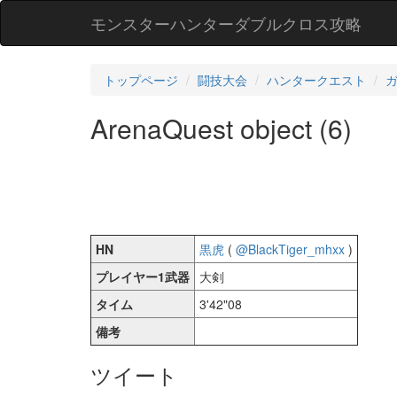
モンスターハンターダブルクロス攻略
トップページ
闘技大会
ハンタークエスト
ArenaQuest object (6)
HN
黒虎
(
@BlackTiger_mhxx
)
プレイヤー1武器
大剣
タイム
3'42"08
備考
ツイート