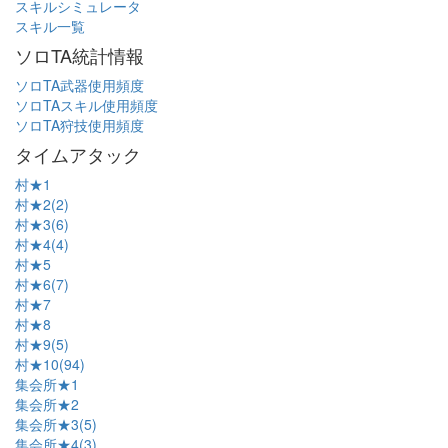
スキルシミュレータ
スキル一覧
ソロTA統計情報
ソロTA武器使用頻度
ソロTAスキル使用頻度
ソロTA狩技使用頻度
タイムアタック
村★1
村★2(2)
村★3(6)
村★4(4)
村★5
村★6(7)
村★7
村★8
村★9(5)
村★10(94)
集会所★1
集会所★2
集会所★3(5)
集会所★4(3)