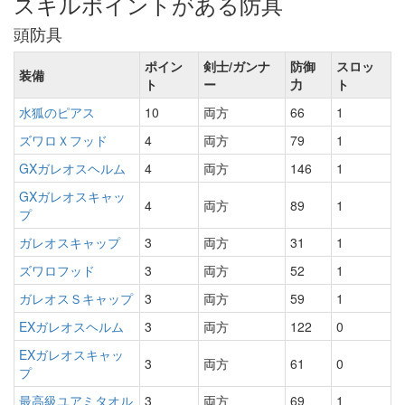
スキルポイントがある防具
頭防具
ポイン
剣士/ガンナ
防御
スロッ
装備
ト
ー
力
ト
水狐のピアス
10
両方
66
1
ズワロＸフッド
4
両方
79
1
GXガレオスヘルム
4
両方
146
1
GXガレオスキャッ
4
両方
89
1
プ
ガレオスキャップ
3
両方
31
1
ズワロフッド
3
両方
52
1
ガレオスＳキャップ
3
両方
59
1
EXガレオスヘルム
3
両方
122
0
EXガレオスキャッ
3
両方
61
0
プ
最高級ユアミタオル
3
両方
69
1