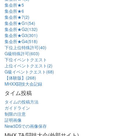
集会所★5
集会所★6
集会所★7(2)
集会所★G1(54)
集会所★G2(132)
集会所★G3(301)
集会所★G4(518)
下位上位特殊許可(40)
G級特殊許可(603)
下位イベントクエスト
上位イベントクエスト(2)
G級イベントクエスト(68)
【体験版】(268)
MHXX闘技大会記録
タイム投稿
タイムの投稿方法
ガイドライン
制限の注意
証明画像
New3DSでの画像保存
MHX TA/闘技大会(外部サイト)