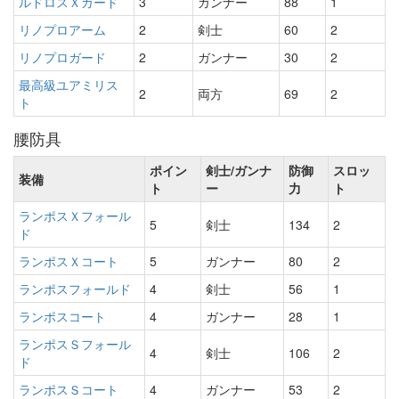
ルドロスＸガード
3
ガンナー
88
1
リノプロアーム
2
剣士
60
2
リノプロガード
2
ガンナー
30
2
最高級ユアミリス
2
両方
69
2
ト
腰防具
ポイン
剣士/ガンナ
防御
スロッ
装備
ト
ー
力
ト
ランポスＸフォール
5
剣士
134
2
ド
ランポスＸコート
5
ガンナー
80
2
ランポスフォールド
4
剣士
56
1
ランポスコート
4
ガンナー
28
1
ランポスＳフォール
4
剣士
106
2
ド
ランポスＳコート
4
ガンナー
53
2