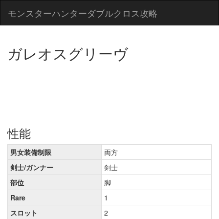
モンスターハンターダブルクロス攻略
ガレオスグリーヴ
性能
男女装備制限
両方
剣士/ガンナー
剣士
部位
脚
Rare
1
スロット
2