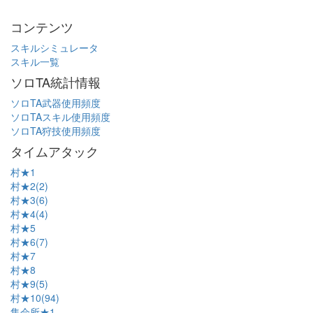
コンテンツ
スキルシミュレータ
スキル一覧
ソロTA統計情報
ソロTA武器使用頻度
ソロTAスキル使用頻度
ソロTA狩技使用頻度
タイムアタック
村★1
村★2(2)
村★3(6)
村★4(4)
村★5
村★6(7)
村★7
村★8
村★9(5)
村★10(94)
集会所★1