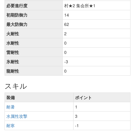
必要進行度
村★2 集会所★1
初期防御力
14
最大防御力
62
火耐性
2
水耐性
0
雷耐性
0
氷耐性
-3
龍耐性
0
スキル
装備
ポイント
耐暑
1
水属性攻撃
3
耐寒
-1