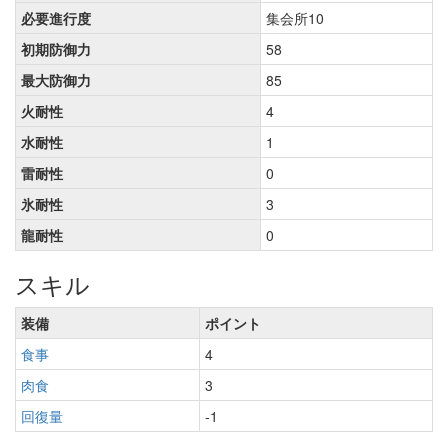
必要進行度
集会所10
初期防御力
58
最大防御力
85
火耐性
4
水耐性
1
雷耐性
0
氷耐性
3
龍耐性
0
スキル
装備
ポイント
食事
4
肉食
3
回復量
-1