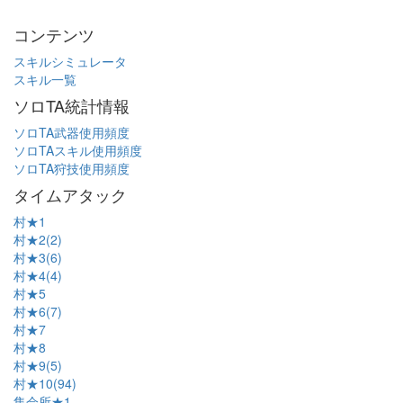
コンテンツ
スキルシミュレータ
スキル一覧
ソロTA統計情報
ソロTA武器使用頻度
ソロTAスキル使用頻度
ソロTA狩技使用頻度
タイムアタック
村★1
村★2(2)
村★3(6)
村★4(4)
村★5
村★6(7)
村★7
村★8
村★9(5)
村★10(94)
集会所★1