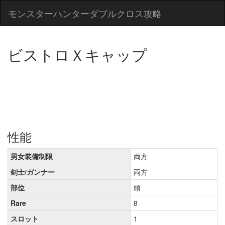
モンスターハンターダブルクロス攻略
ビストロＸキャップ
性能
男女装備制限
両方
剣士/ガンナー
両方
部位
頭
Rare
8
スロット
1