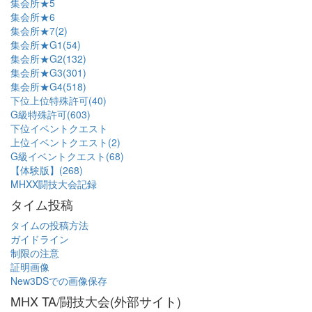
集会所★5
集会所★6
集会所★7(2)
集会所★G1(54)
集会所★G2(132)
集会所★G3(301)
集会所★G4(518)
下位上位特殊許可(40)
G級特殊許可(603)
下位イベントクエスト
上位イベントクエスト(2)
G級イベントクエスト(68)
【体験版】(268)
MHXX闘技大会記録
タイム投稿
タイムの投稿方法
ガイドライン
制限の注意
証明画像
New3DSでの画像保存
MHX TA/闘技大会(外部サイト)