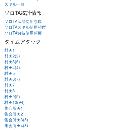
スキル一覧
ソロTA統計情報
ソロTA武器使用頻度
ソロTAスキル使用頻度
ソロTA狩技使用頻度
タイムアタック
村★1
村★2(2)
村★3(6)
村★4(4)
村★5
村★6(7)
村★7
村★8
村★9(5)
村★10(94)
集会所★1
集会所★2
集会所★3(5)
集会所★4(3)