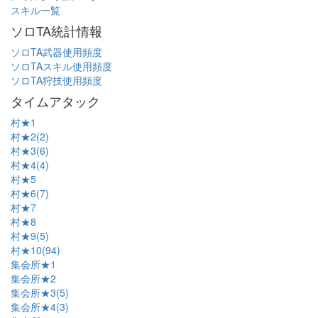
スキル一覧
ソロTA統計情報
ソロTA武器使用頻度
ソロTAスキル使用頻度
ソロTA狩技使用頻度
タイムアタック
村★1
村★2(2)
村★3(6)
村★4(4)
村★5
村★6(7)
村★7
村★8
村★9(5)
村★10(94)
集会所★1
集会所★2
集会所★3(5)
集会所★4(3)