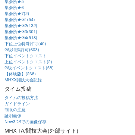
集会所★5
集会所★6
集会所★7(2)
集会所★G1(54)
集会所★G2(132)
集会所★G3(301)
集会所★G4(518)
下位上位特殊許可(40)
G級特殊許可(603)
下位イベントクエスト
上位イベントクエスト(2)
G級イベントクエスト(68)
【体験版】(268)
MHXX闘技大会記録
タイム投稿
タイムの投稿方法
ガイドライン
制限の注意
証明画像
New3DSでの画像保存
MHX TA/闘技大会(外部サイト)