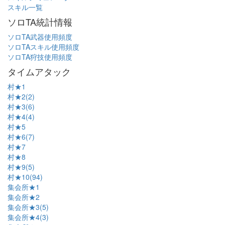
スキル一覧
ソロTA統計情報
ソロTA武器使用頻度
ソロTAスキル使用頻度
ソロTA狩技使用頻度
タイムアタック
村★1
村★2(2)
村★3(6)
村★4(4)
村★5
村★6(7)
村★7
村★8
村★9(5)
村★10(94)
集会所★1
集会所★2
集会所★3(5)
集会所★4(3)