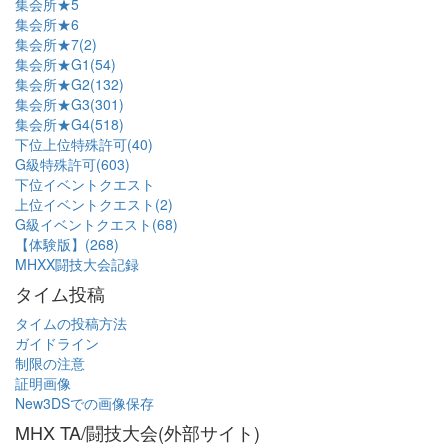
集会所★5
集会所★6
集会所★7(2)
集会所★G1(54)
集会所★G2(132)
集会所★G3(301)
集会所★G4(518)
下位上位特殊許可(40)
G級特殊許可(603)
下位イベントクエスト
上位イベントクエスト(2)
G級イベントクエスト(68)
【体験版】(268)
MHXX闘技大会記録
タイム投稿
タイムの投稿方法
ガイドライン
制限の注意
証明画像
New3DSでの画像保存
MHX TA/闘技大会(外部サイト)