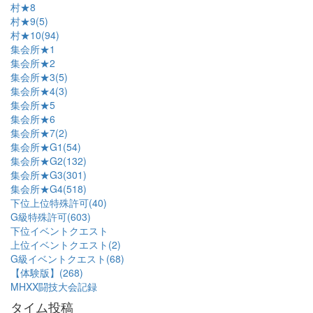
村★8
村★9(5)
村★10(94)
集会所★1
集会所★2
集会所★3(5)
集会所★4(3)
集会所★5
集会所★6
集会所★7(2)
集会所★G1(54)
集会所★G2(132)
集会所★G3(301)
集会所★G4(518)
下位上位特殊許可(40)
G級特殊許可(603)
下位イベントクエスト
上位イベントクエスト(2)
G級イベントクエスト(68)
【体験版】(268)
MHXX闘技大会記録
タイム投稿