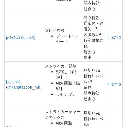
弱点特効
超会心
弱点特効
通常弾・連
射矢UP
ブレイヴ弓
装填数UP
ブレイドワイ
jv
(
@CYBchris3
)
5'55"23
特定射撃強
ヤー Ⅲ
化
超会心
集中
ストライカー双剣
見切り+2
獣宿し【餓
斬れ味レベ
狼】 Ⅲ
[黒カナ]
ル+2
絶対回避【臨
6'37"30
(
@kanatasoon_mh
)
業物
戦】
弱点特効
ラセンザン
超会心
Ⅲ
ストライカーチャー
見切り+2
ジアックス
斬れ味レベ
絶対回避
ル+1