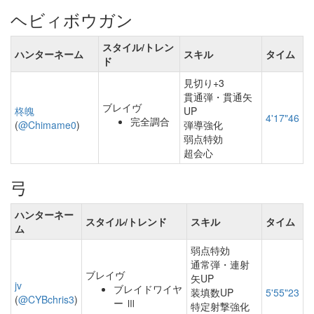
ヘビィボウガン
スタイル/トレン
ハンターネーム
スキル
タイム
ド
見切り+3
貫通弾・貫通矢
ブレイヴ
柊魄
UP
4'17"46
完全調合
(
@Chimame0
)
弾導強化
弱点特効
超会心
弓
ハンターネー
スタイル/トレンド
スキル
タイム
ム
弱点特効
通常弾・連射
ブレイヴ
矢UP
jv
ブレイドワイヤ
装填数UP
5'55"23
(
@CYBchris3
)
ー Ⅲ
特定射撃強化