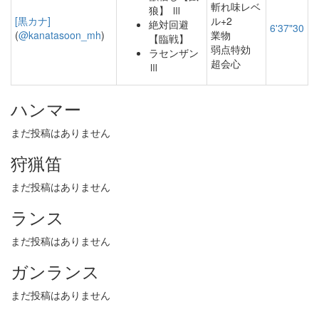
斬れ味レベ
狼】 Ⅲ
[黒カナ]
ル+2
絶対回避
6'37"30
(
@kanatasoon_mh
)
業物
【臨戦】
弱点特効
ラセンザン
超会心
Ⅲ
ハンマー
まだ投稿はありません
狩猟笛
まだ投稿はありません
ランス
まだ投稿はありません
ガンランス
まだ投稿はありません