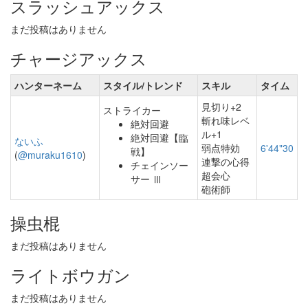
スラッシュアックス
まだ投稿はありません
チャージアックス
ハンターネーム
スタイル/トレンド
スキル
タイム
見切り+2
ストライカー
斬れ味レベ
絶対回避
ル+1
絶対回避【臨
ないふ
弱点特効
6'44"30
戦】
(
@muraku1610
)
連撃の心得
チェインソー
超会心
サー Ⅲ
砲術師
操虫棍
まだ投稿はありません
ライトボウガン
まだ投稿はありません