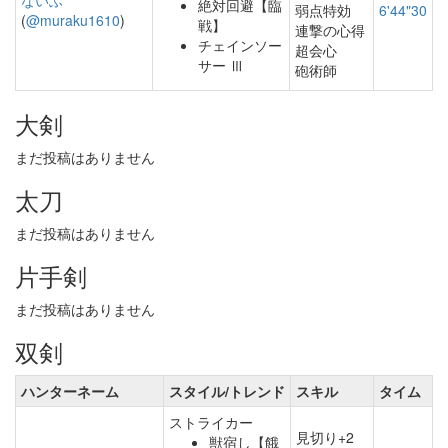
ないふ
絶対回避【臨
弱点特効
6'44"30
(
@muraku1610
)
戦】
連撃の心得
チェインソー
超会心
サー Ⅲ
砲術師
大剣
まだ投稿はありません
太刀
まだ投稿はありません
片手剣
まだ投稿はありません
双剣
ハンターネーム
スタイル/トレンド
スキル
タイム
ストライカー
見切り+2
獣宿し【餓