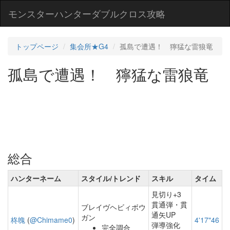
モンスターハンターダブルクロス攻略
トップページ
集会所★G4
孤島で遭遇！ 獰猛な雷狼竜
孤島で遭遇！ 獰猛な雷狼竜
総合
ハンターネーム
スタイル/トレンド
スキル
タイム
見切り+3
貫通弾・貫
ブレイヴヘビィボウ
通矢UP
ガン
柊魄
(
@Chimame0
)
4'17"46
弾導強化
完全調合