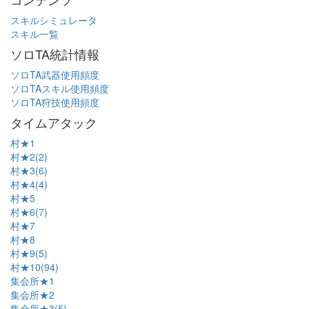
スキルシミュレータ
スキル一覧
ソロTA統計情報
ソロTA武器使用頻度
ソロTAスキル使用頻度
ソロTA狩技使用頻度
タイムアタック
村★1
村★2(2)
村★3(6)
村★4(4)
村★5
村★6(7)
村★7
村★8
村★9(5)
村★10(94)
集会所★1
集会所★2
集会所★3(5)