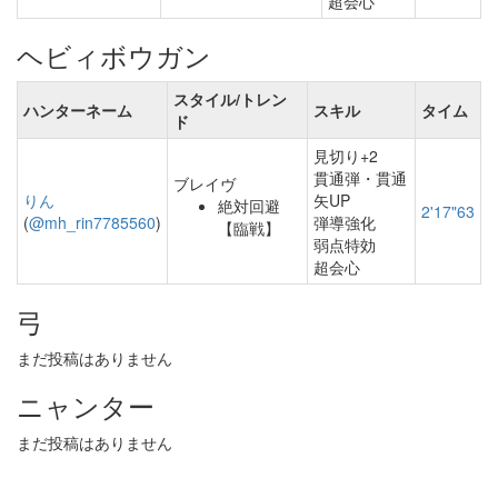
超会心
ヘビィボウガン
スタイル/トレン
ハンターネーム
スキル
タイム
ド
見切り+2
貫通弾・貫通
ブレイヴ
りん
矢UP
絶対回避
2'17"63
(
@mh_rin7785560
)
弾導強化
【臨戦】
弱点特効
超会心
弓
まだ投稿はありません
ニャンター
まだ投稿はありません