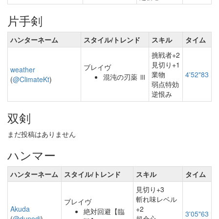
片手剣
ハンターネーム
スタイル/トレンド
スキル
タイム
挑戦者+2
見切り+1
ブレイヴ
weather
業物
4'52"83
混沌の刃薬 Ⅲ
(
@ClimateKt
)
弱点特効
逆恨み
双剣
まだ投稿はありません
ハンマー
ハンターネーム
スタイル/トレンド
スキル
タイム
見切り+3
斬れ味レベル
ブレイヴ
Akuda
+2
絶対回避【臨
3'05"63
(
@dunodi
)
超会心