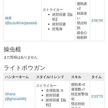
挑戦者
+2
ストライカー
鈍器使
絶対回避【臨
柚希
い
戦】
3'36"56
(
@yuzukinargaaaaa
)
弱点特
絶対回避
効
狂竜身
超会心
砲術師
操虫棍
まだ投稿はありません
ライトボウガン
ハンターネーム
スタイル/トレンド
スキル
タイム
挑戦者+2
ストライカー
連発数+1
全弾装填 Ⅲ
Ghana
特定射撃強
絶対回避
2'33"75
(
@ghana008
)
化
絶対回避【臨
弱点特効
戦】