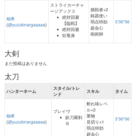
ストライカーチャ
挑戦者+2
ージアックス
鈍器使い
絶対回避
柚希
弱点特効
3'36"56
【臨戦】
(
@yuzukinargaaaaa
)
超会心
絶対回避
砲術師
狂竜身
大剣
まだ投稿はありません
太刀
スタイル/トレ
ハンターネーム
スキル
タイム
ンド
斬れ味レベ
ル+2
ブレイヴ
柚希
業物
妖刀羅刹
3'36"06
(
@yuzukinargaaaaa
)
見切り+1
Ⅲ
弱点特効
超会心