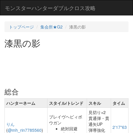
モンスターハンターダブルクロス攻略
トップページ
集会所★G2
漆黒の影
漆黒の影
総合
ハンターネーム
スタイル/トレンド
スキル
タイム
見切り+2
ブレイヴヘビィボ
貫通弾・貫
ウガン
りん
通矢UP
2'17"63
絶対回避
(
@mh_rin7785560
)
弾導強化