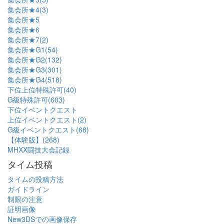
集会所★4(3)
集会所★5
集会所★6
集会所★7(2)
集会所★G1(54)
集会所★G2(132)
集会所★G3(301)
集会所★G4(518)
下位上位特殊許可(40)
G級特殊許可(603)
下位イベントクエスト
上位イベントクエスト(2)
G級イベントクエスト(68)
【体験版】(268)
MHXX闘技大会記録
タイム投稿
タイムの投稿方法
ガイドライン
制限の注意
証明画像
New3DSでの画像保存