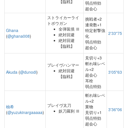
【臨戦】
弱点特効
超会心
ストライカーライ
挑戦者+2
トボウガン
連発数+1
全弾装填 Ⅲ
Ghana
特定射撃強
2'33"75
絶対回避
(
@ghana008
)
化
絶対回避
弱点特効
【臨戦】
超会心
見切り+3
斬れ味レベ
ブレイヴハンマー
ル+2
絶対回避
Akuda
(
@dunodi
)
3'05"63
超会心
【臨戦】
耳栓
弱点特効
斬れ味レベ
ル+2
ブレイヴ太刀
柚希
業物
3'36"06
妖刀羅刹 Ⅲ
(
@yuzukinargaaaaa
)
見切り+1
弱点特効
超会心