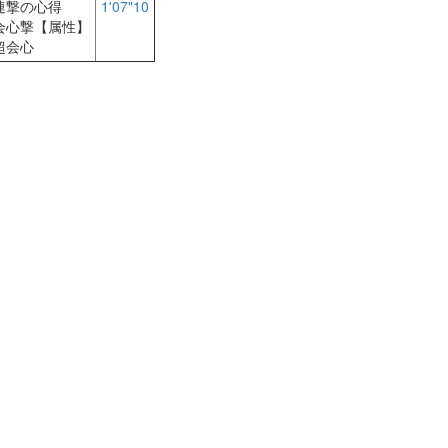
連撃の心得
1'07"10
会心撃【属性】
超会心