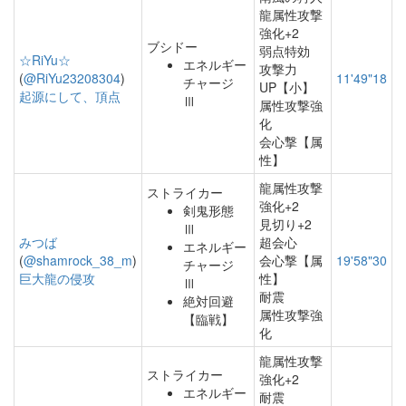
龍属性攻撃
強化+2
ブシドー
弱点特効
☆RiYu☆
エネルギー
攻撃力
(
@RiYu23208304
)
11'49"18
チャージ
UP【小】
起源にして、頂点
Ⅲ
属性攻撃強
化
会心撃【属
性】
龍属性攻撃
ストライカー
強化+2
剣鬼形態
見切り+2
Ⅲ
みつば
超会心
エネルギー
(
@shamrock_38_m
)
会心撃【属
19'58"30
チャージ
巨大龍の侵攻
性】
Ⅲ
耐震
絶対回避
属性攻撃強
【臨戦】
化
龍属性攻撃
ストライカー
強化+2
エネルギー
耐震