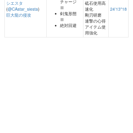
チャージ
シエスタ
砥石使用高
Ⅲ
(
@CAstar_siesta
)
速化
24'13"18
剣鬼形態
巨大龍の侵攻
剛刃研磨
Ⅲ
連撃の心得
絶対回避
アイテム使
用強化