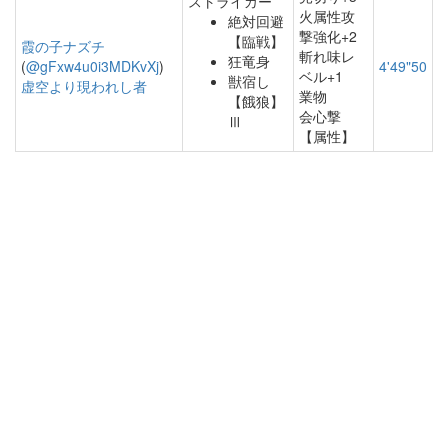
ストライカー
火属性攻
絶対回避
撃強化+2
【臨戦】
霞の子ナズチ
斬れ味レ
狂竜身
(
@gFxw4u0i3MDKvXj
)
4'49"50
ベル+1
獣宿し
虚空より現われし者
業物
【餓狼】
会心撃
Ⅲ
【属性】