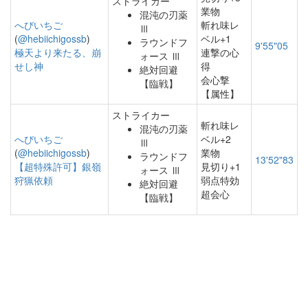
ストライカー
業物
混沌の刃薬
へびいちご
斬れ味レ
Ⅲ
(
@hebiichigossb
)
ベル+1
ラウンドフ
9'55"05
極天より来たる、崩
連撃の心
ォース Ⅲ
せし神
得
絶対回避
会心撃
【臨戦】
【属性】
ストライカー
斬れ味レ
混沌の刃薬
へびいちご
ベル+2
Ⅲ
(
@hebiichigossb
)
業物
ラウンドフ
13'52"83
【超特殊許可】銀嶺
見切り+1
ォース Ⅲ
狩猟依頼
弱点特効
絶対回避
超会心
【臨戦】