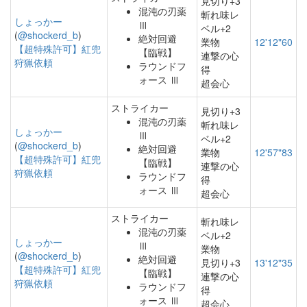
見切り+3
混沌の刃薬
斬れ味レ
しょっかー
Ⅲ
ベル+2
(
@shockerd_b
)
絶対回避
業物
12'12"60
【超特殊許可】紅兜
【臨戦】
連撃の心
狩猟依頼
ラウンドフ
得
ォース Ⅲ
超会心
ストライカー
見切り+3
混沌の刃薬
斬れ味レ
しょっかー
Ⅲ
ベル+2
(
@shockerd_b
)
絶対回避
業物
12'57"83
【超特殊許可】紅兜
【臨戦】
連撃の心
狩猟依頼
ラウンドフ
得
ォース Ⅲ
超会心
ストライカー
斬れ味レ
混沌の刃薬
ベル+2
しょっかー
Ⅲ
業物
(
@shockerd_b
)
絶対回避
見切り+3
13'12"35
【超特殊許可】紅兜
【臨戦】
連撃の心
狩猟依頼
ラウンドフ
得
ォース Ⅲ
超会心