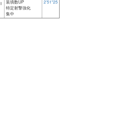
装填数UP
2'51"25
Ⅱ
特定射撃強化
集中