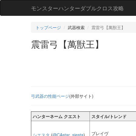
モンスターハンターダブルクロス攻略
トップページ
武器検索
震雷弓【萬獣王】
震雷弓【萬獣王】
弓武器の性能ページ
(外部サイト)
ハンターネーム クエスト
スタイル/トレンド
ブレイヴ
シエスタ
(
@CAstar_siesta
)