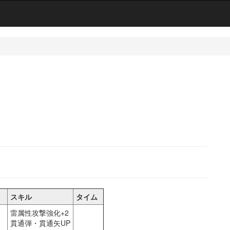
スキル
タイム
雷属性攻撃強化+2
貫通弾・貫通矢UP