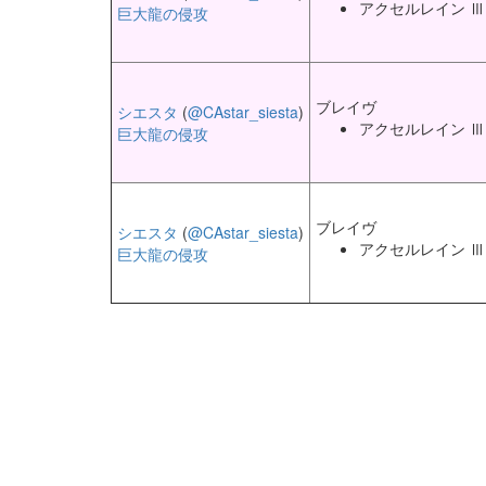
アクセルレイン Ⅲ
巨大龍の侵攻
ブレイヴ
シエスタ
(
@CAstar_siesta
)
アクセルレイン Ⅲ
巨大龍の侵攻
ブレイヴ
シエスタ
(
@CAstar_siesta
)
アクセルレイン Ⅲ
巨大龍の侵攻