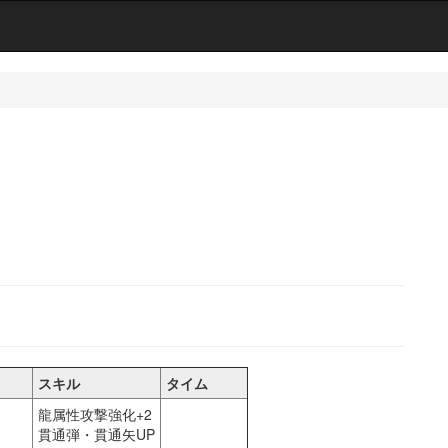
スキル
タイム
龍属性攻撃強化+2
貫通弾・貫通矢UP