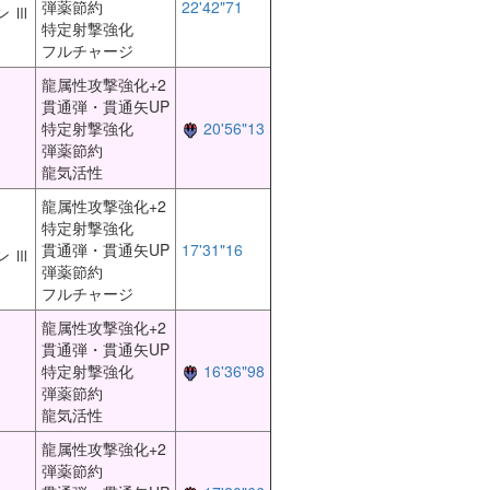
弾薬節約
22'42"71
ン Ⅲ
特定射撃強化
フルチャージ
龍属性攻撃強化+2
貫通弾・貫通矢UP
特定射撃強化
20'56"13
弾薬節約
龍気活性
龍属性攻撃強化+2
特定射撃強化
貫通弾・貫通矢UP
17'31"16
ン Ⅲ
弾薬節約
フルチャージ
龍属性攻撃強化+2
貫通弾・貫通矢UP
特定射撃強化
16'36"98
弾薬節約
龍気活性
龍属性攻撃強化+2
弾薬節約