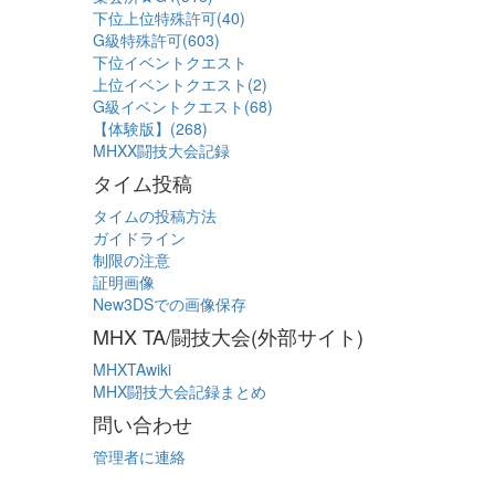
下位上位特殊許可(40)
G級特殊許可(603)
下位イベントクエスト
上位イベントクエスト(2)
G級イベントクエスト(68)
【体験版】(268)
MHXX闘技大会記録
タイム投稿
タイムの投稿方法
ガイドライン
制限の注意
証明画像
New3DSでの画像保存
MHX TA/闘技大会(外部サイト)
MHXTAwiki
MHX闘技大会記録まとめ
問い合わせ
管理者に連絡