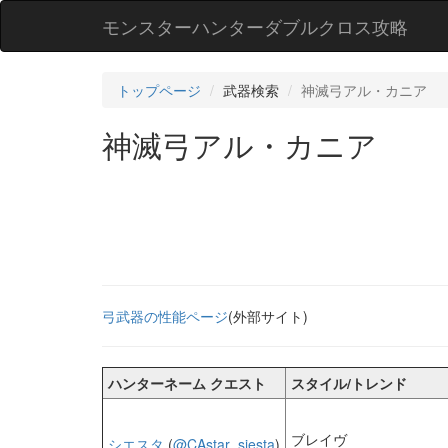
モンスターハンターダブルクロス攻略
トップページ
武器検索
神滅弓アル・カニア
神滅弓アル・カニア
弓武器の性能ページ
(外部サイト)
ハンターネーム クエスト
スタイル/トレンド
ブレイヴ
シエスタ
(
@CAstar_siesta
)