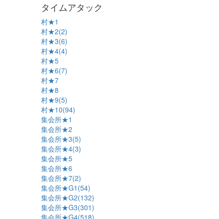
タイムアタック
村★1
村★2(2)
村★3(6)
村★4(4)
村★5
村★6(7)
村★7
村★8
村★9(5)
村★10(94)
集会所★1
集会所★2
集会所★3(5)
集会所★4(3)
集会所★5
集会所★6
集会所★7(2)
集会所★G1(54)
集会所★G2(132)
集会所★G3(301)
集会所★G4(518)