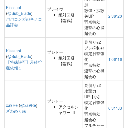
加
Kissshot
ブレイヴ
散弾・拡散
(
@Sub_Blade
)
絶対回避
矢UP
2'36"20
ババコンガのキノコ
【臨戦】
弱点特効
品評会
連撃の心得
超会心
見切り+2
ブレ抑制+1
Kissshot
ブシドー
特定射撃強
(
@Sub_Blade
)
絶対回避
化
1'06"16
【特殊許可】矛砕狩
【臨戦】
弱点特効
猟依頼１
連撃の心得
超会心
見切り+2
攻撃力
UP【小】
ブシドー
特定射撃強
xa9Re
(
@xa9Re
)
アクセルシ
化
0'31"83
ざわめく森
ャワー Ⅱ
弱点特効
超会心
フルチャー