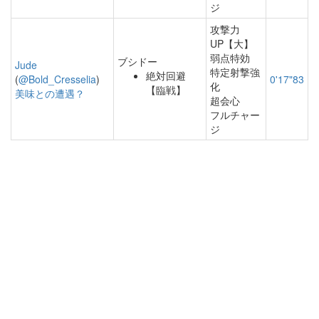
ジ
攻撃力
UP【大】
弱点特効
ブシドー
Jude
特定射撃強
絶対回避
(
@Bold_Cresselia
)
0'17"83
化
【臨戦】
美味との遭遇？
超会心
フルチャー
ジ