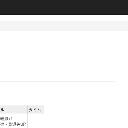
キル
タイム
軽減+1
弾・貫通矢UP