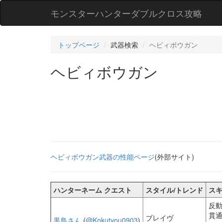
モンスターハンターダブルクロス攻略
トップページ
武器検索
ヘビィボウガン
ヘビィボウガン
ヘビィボウガン武器の性能ページ
(外部サイト)
ハンターネーム クエスト
スタイル/トレンド
ス
反動
貫通
ブレイヴ
黒鳥さん
(
@Kokutyou0903
)