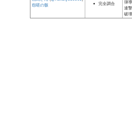
弾
完全調合
怨嗟の骸
連
破