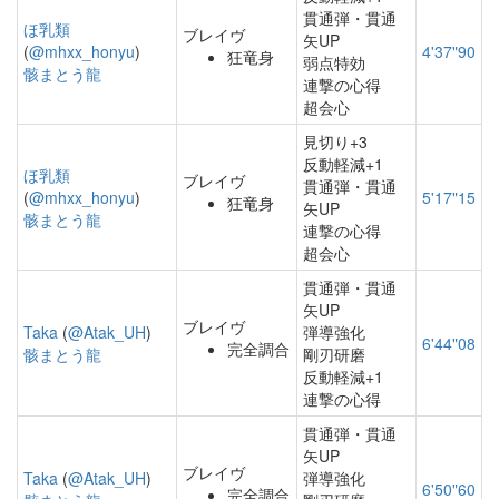
貫通弾・貫通
ほ乳類
ブレイヴ
矢UP
(
@mhxx_honyu
)
4'37"90
狂竜身
弱点特効
骸まとう龍
連撃の心得
超会心
見切り+3
反動軽減+1
ほ乳類
ブレイヴ
貫通弾・貫通
(
@mhxx_honyu
)
5'17"15
狂竜身
矢UP
骸まとう龍
連撃の心得
超会心
貫通弾・貫通
矢UP
ブレイヴ
Taka
(
@Atak_UH
)
弾導強化
6'44"08
完全調合
骸まとう龍
剛刃研磨
反動軽減+1
連撃の心得
貫通弾・貫通
矢UP
ブレイヴ
Taka
(
@Atak_UH
)
弾導強化
6'50"60
完全調合