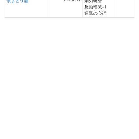
骸まとう龍
剛刃研磨
反動軽減+1
連撃の心得