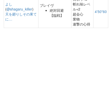
よし
斬れ味レベ
ブレイヴ
(
@shagaru_killer
)
ル+2
絶対回避
4'50"60
天を廻りしその果て
超会心
【臨戦】
に…
業物
連撃の心得