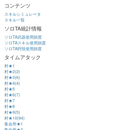
コンテンツ
スキルシミュレータ
スキル一覧
ソロTA統計情報
ソロTA武器使用頻度
ソロTAスキル使用頻度
ソロTA狩技使用頻度
タイムアタック
村★1
村★2(2)
村★3(6)
村★4(4)
村★5
村★6(7)
村★7
村★8
村★9(5)
村★10(94)
集会所★1
集会所★2