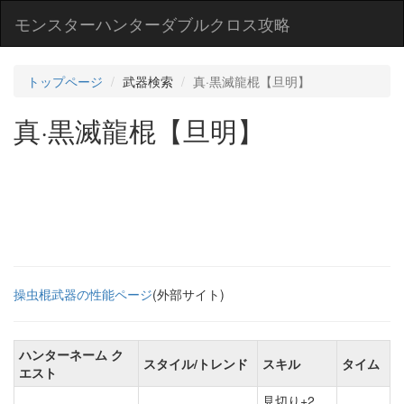
モンスターハンターダブルクロス攻略
トップページ
武器検索
真·黒滅龍棍【旦明】
真·黒滅龍棍【旦明】
操虫棍武器の性能ページ
(外部サイト)
ハンターネーム ク
スタイル/トレンド
スキル
タイム
エスト
見切り+2