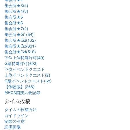
集会所★3(5)
集会所★4(3)
集会所★5
集会所★6
集会所★7(2)
集会所★G1(54)
集会所★G2(132)
集会所★G3(301)
集会所★G4(518)
下位上位特殊許可(40)
G級特殊許可(603)
下位イベントクエスト
上位イベントクエスト(2)
G級イベントクエスト(68)
【体験版】(268)
MHXX闘技大会記録
タイム投稿
タイムの投稿方法
ガイドライン
制限の注意
証明画像