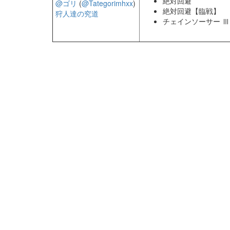
絶対回避
@ゴリ
(
@Tategorimhxx
)
絶対回避【臨戦】
狩人達の究道
チェインソーサー Ⅲ