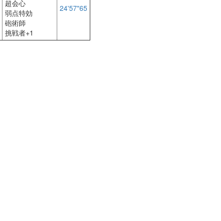
超会心
24'57"65
弱点特効
砲術師
挑戦者+1